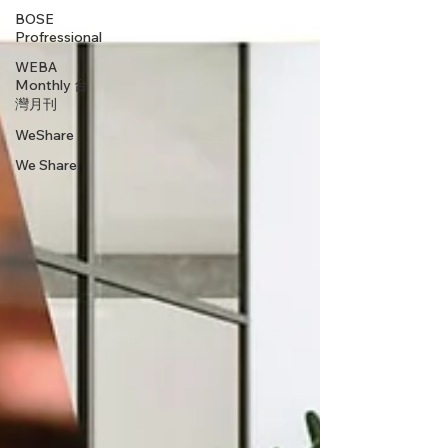
BOSE
Profressional
WEBA
Monthly 台
灣月刊
WeShare
We Share