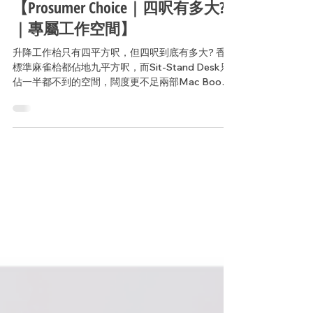
2022年3月15日
讀畢需時 1 分鐘
【Prosumer Choice｜四呎有多大?
｜專屬工作空間】
升降工作枱只有四平方呎，但四呎到底有多大? 香港
標準麻雀枱都佔地九平方呎，而Sit-Stand Desk只
佔一半都不到的空間，闊度更不足兩部Mac Book
的長度。 專業水平其實不難實現。即使在狹小的空
間，你依然能夠擁有細小但充足的專屬工作空間。
#Ergotron...