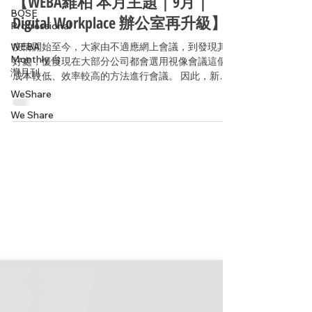
【WEBA維柏 本月主題｜9月｜
BOSE
Digital Workplace 辦公室再升級】
Profressional
WEBA
疫情開始至今，大家由不適應網上會議，到發現其
Monthly 台
好處，慢慢現在大部分公司都會選用視像會議這個
灣月刊
成本較低、效率較高的方法進行會議。 因此，新一
代智能會議室對影音產品的要求越來越高，講求多
WeShare
功能、高效率，又要簡單易用。 為了協助各位提升
We Share
會議質素，本月啤酒熊會為大家帶來 Logitech...