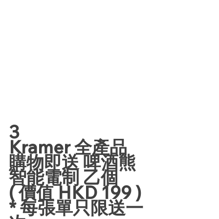
3
Kramer 全產品 
購物即送 啤酒熊
智能電制 乙個
( 價值 HKD 199 )
* 每張單只限送一