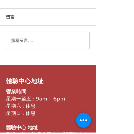
留言
撰寫留言......
【WEBA Monthly｜🖥 Neat
【WEBA Monthl
Pad Pro 正式上架 「大於以
精緻的完美結合：N
往，勇於突破，亮於未
Board 32 引
來」 -Bigger. Bolder.
新體驗】
Brighter. | WEBA X Vingloop
戰略合作正式啟動 】
​體驗中心地址
營業時間
星期一至五 : 9am - 6pm
星期六 : 休息
星期日 : 休息
體驗中心 地址