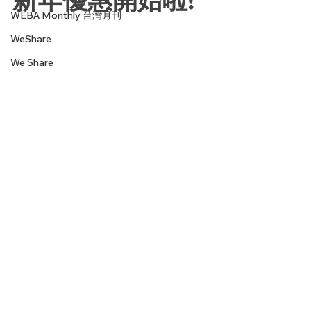
WEBA Monthly 台灣月刊
WeShare
We Share