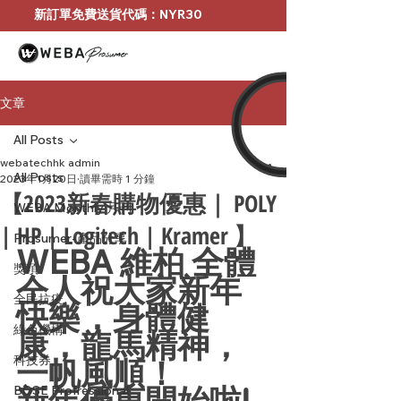
新訂單免費送貨代碼：NYR30
文章
All Posts
webatechhk admin
All Posts
2023年1月20日
讀畢需時 1 分鐘
【2023新春購物優惠｜ POLY
WEBA Monthly 月刊
| HP | Logitech | Kramer 】
Prosumer-產品分享
WEBA 維柏 全體
獎項
仝人祝大家新年
全民抗疫
快樂，身體健
綠色機構
康，龍馬精神，
科技券
一帆風順！
新年優惠開始啦!
BOSE Profressional