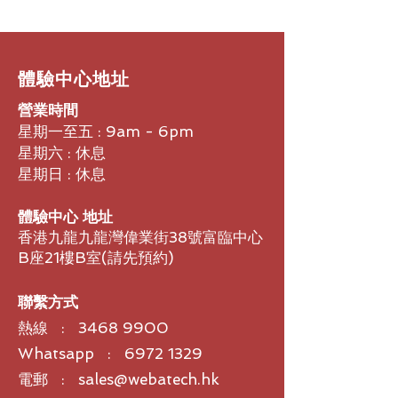
具 × 美學：三
Board 32 引領中高階層會議
義好用的會議室
新體驗】
​體驗中心地址
營業時間
星期一至五 : 9am - 6pm
星期六 : 休息
星期日 : 休息
體驗中心 地址
香港九龍九龍灣偉業街38號富臨中心
B座21樓B室​(請先預約)
聯繫方式
熱線 :
3468 9900
Whatsapp : 6972 1329
電郵 : sales@webatech.hk