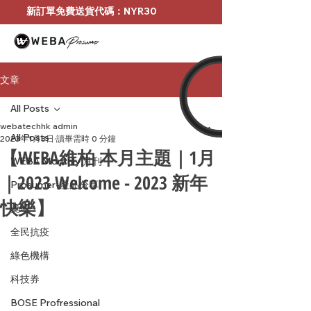
新訂單免費送貨代碼：NYR30
文章
All Posts
webatechhk admin
All Posts
2023年1月3日
讀畢需時 0 分鐘
【WEBA維柏 本月主題｜1月
WEBA Monthly 月刊
｜2023 Welcome - 2023 新年
Prosumer-產品分享
快樂】
獎項
全民抗疫
綠色機構
科技券
BOSE Profressional