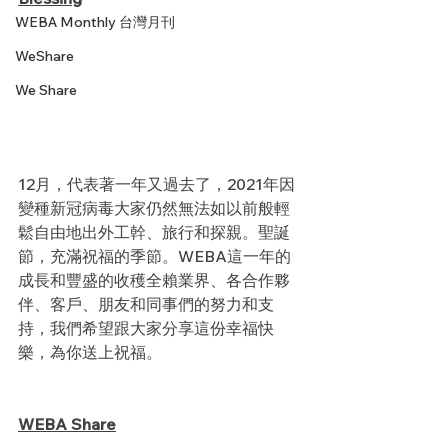
WEBA Monthly 台灣月刊
WeShare
We Share
12月，代表著一年又過去了，2021年因
變種新冠病毒大家仍然無法如以前般輕
鬆自由地出外工幹、旅行和探親。聖誕
節，充滿祝福的季節。WEBA這一年的
成長和豐盛的收穫全賴業界、各合作夥
伴、客戶、朋友和同事們的努力和支
持，我們希望跟大家分享這份幸福快
樂，為你送上祝福。
WEBA Share