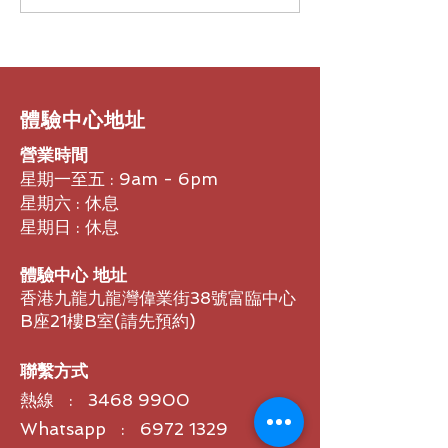
Pad Pro 正式上架 「大於以
精緻的完美結合：N
往，勇於突破，亮於未
Board 32 引
來」 -Bigger. Bolder.
新體驗】
Brighter. | WEBA X Vingloop
戰略合作正式啟動 】
​體驗中心地址
營業時間
星期一至五 : 9am - 6pm
星期六 : 休息
星期日 : 休息
體驗中心 地址
香港九龍九龍灣偉業街38號富臨中心
B座21樓B室​(請先預約)
聯繫方式
熱線 :
3468 9900
Whatsapp : 6972 1329