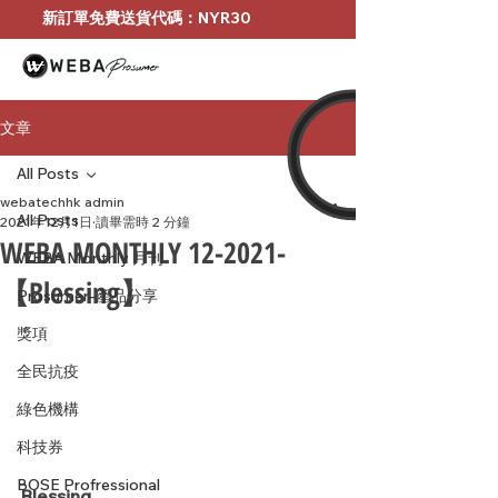
新訂單免費送貨代碼：NYR30
文章
All Posts
webatechhk admin
All Posts
2021年12月1日
讀畢需時 2 分鐘
WEBA MONTHLY 12-2021-
WEBA Monthly 月刊
【Blessing】
Prosumer-產品分享
獎項
全民抗疫
綠色機構
科技券
BOSE Profressional
Blessing