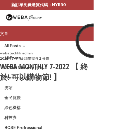
新訂單免費送貨代碼：NYR30
文章
All Posts
webatechhk admin
All Posts
2022年7月4日
讀畢需時 2 分鐘
WEBA MONTHLY 7-2022 【 終
WEBA Monthly 月刊
於! 可以購物節! 】
Prosumer-產品分享
獎項
全民抗疫
綠色機構
科技券
BOSE Profressional