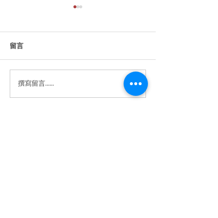
留言
撰寫留言......
【WEBA Monthly｜🖥 Neat
【WEBA Monthl
Pad Pro 正式上架 「大於以
精緻的完美結合：N
往，勇於突破，亮於未
Board 32 引
來」 -Bigger. Bolder.
新體驗】
Brighter. | WEBA X Vingloop
戰略合作正式啟動 】
​體驗中心地址
營業時間
星期一至五 : 9am - 6pm
星期六 : 休息
星期日 : 休息