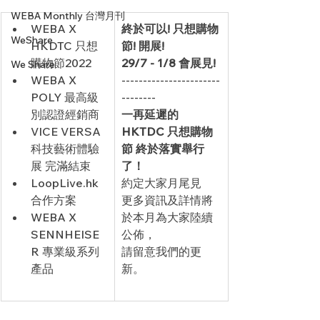
WEBA Monthly 台灣月刊
​WEBA X 
終於可以! 只想購物
WeShare
HKDTC 只想
節! 開展!
購物節2022
29/7 - 1/8 會展見!
We Share
WEBA X 
-----------------------
POLY 最高級
--------
別認證經銷商
一再延遲的 
VICE VERSA 
HKTDC 只想購物
科技藝術體驗
節 終於落實舉行
展 完滿結束
了！
LoopLive.hk 
約定大家月尾見
合作方案
更多資訊及詳情將
WEBA X 
於本月為大家陸續
SENNHEISE
公佈，
R 專業級系列
請留意我們的更
產品
新。