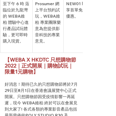
至下午 6 時 蒞
Prosumer 網
NEW01 即可
臨位於九龍灣
上平台預約試
享首單免運費
的 WEBA維
玩，WEBA維
優惠。
柏 體驗中心進
柏 專業團隊樂
行產品試玩體
意為您提供影
驗，更可即時
音科技的專業
購入現貨。 
意見。
【WEBA X HKDTC 只想購物節
2022｜正式開展｜購物試玩｜
限量1元購物】
好消息！期待已久的只想購物節將於7月
29日至8月1日在香港會議展覽中心正式
開展。只想購物節因受疫情影響一再延
遲，現今 WEBA維柏 終於可以在會展見
到大家了! 各式各類的專業影音產品包括
最新發佈的POLY STUDIO R30 及 