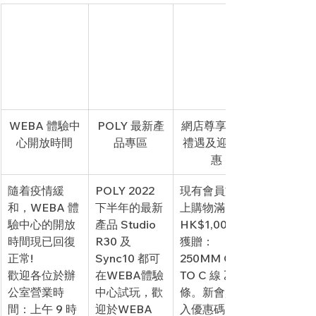
WEBA 體驗中
POLY 最新產
​網店尊享 購物
心開放時間
品專區
禮遇及迎新優
惠
隨着疫情緩
POLY 2022 
現有會員於網
和，WEBA 體
下半年的最新
上購物滿
驗中心的開放
產品 Studio 
HK$1,000可
時間現已回復
R30 及 
獲贈：
正常!
Sync10 都可
250MM C 
歡迎各位於辦
在WEBA體驗
TO C 線 乙
公室營業時
中心試玩，歡
條。新會員輸
間：上午 9 時
迎於WEBA 
入優惠碼: 