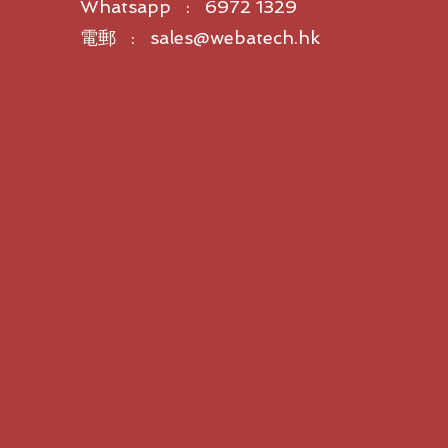
Whatsapp : 6972 1329
電郵 : sales@webatech.hk