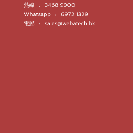
熱線 : 3468 9900
Whatsapp : 6972 1329
電郵 : sales@webatech.hk