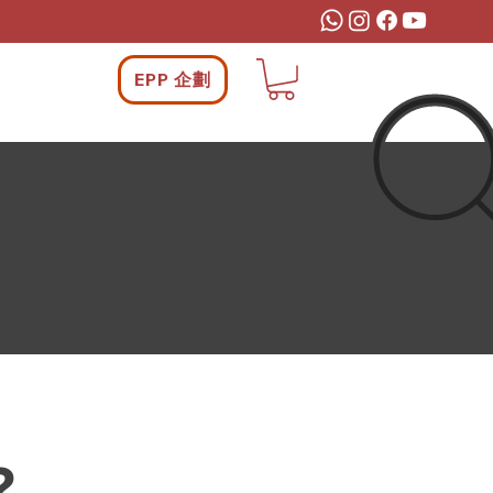
EPP 企劃
?