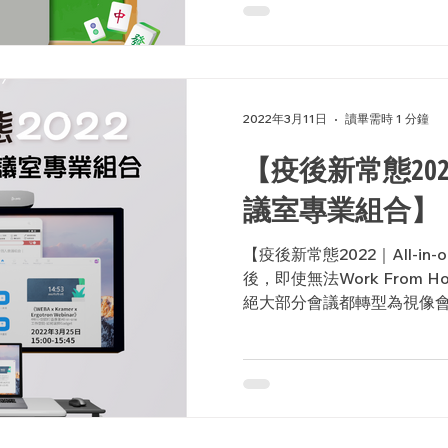
2022年3月11日
讀畢需時 1 分鐘
【疫後新常態2022｜
議室專業組合】
【疫後新常態2022｜All-i
後，即使無法Work From Hom
絕大部分會議都轉型為視像
完善亦成為公司競爭力的核心關