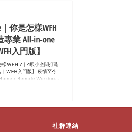
oice｜你是怎樣WFH
 All-in-one
FH入門版】
你是怎樣WFH ?｜4呎小空間打造
會議組合｜WFH入門版】 疫情至今二
me / Remote Working，
人都有足夠環境條件WFH。
社群連結