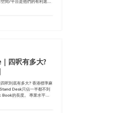
空間/平台是他們的有利選
，視像會議便成為他們日常工
oice｜四呎有多大?
】
四呎到底有多大? 香港標準麻
tand Desk只佔一半都不到
 Book的長度。 專業水平其
空間，你依然能夠擁有細小但
on...