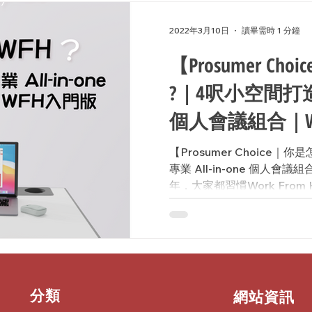
2022年3月10日
讀畢需時 1 分鐘
【Prosumer Ch
?｜4呎小空間打造專業
個人會議組合｜W
【Prosumer Choice｜
專業 All-in-one 個人
年，大家都習慣Work From Ho
身處香港彈丸之地就未必每個
為此，W...
​分類
​網站資訊