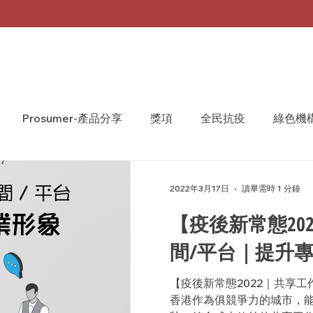
Prosumer-產品分享
獎項
全民抗疫
綠色機
A Monthly 台灣月刊
WeShare
We Share
2022年3月17日
讀畢需時 1 分鐘
【疫後新常態20
間/平台｜提升
【疫後新常態2022｜共享
香港作為俱競爭力的城市，能