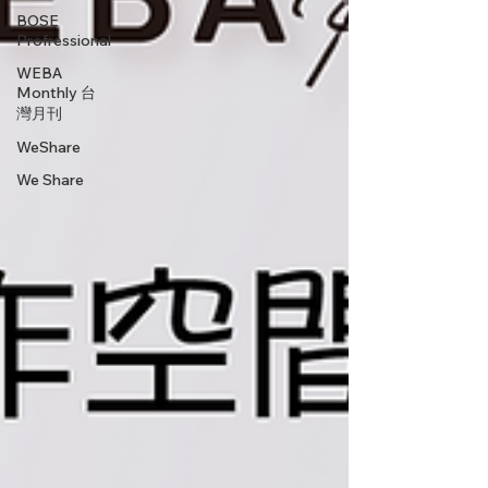
BOSE
Profressional
WEBA
Monthly 台
灣月刊
WeShare
We Share