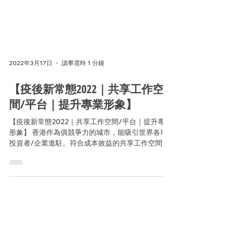
2022年3月17日
讀畢需時 1 分鐘
【疫後新常態2022｜共享工作空
間/平台｜提升專業形象】
【疫後新常態2022｜共享工作空間/平台｜提升專業
形象】 香港作為俱競爭力的城市，能吸引世界各地
投資者/企業進駐。符合成本效益的共享工作空間/
平台是他們的有利選擇。 由於總部大多設於外國，
視像會議便成為他們日常工作溝通的橋樑。...