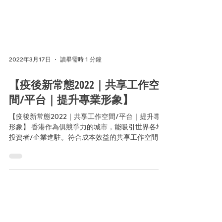
2022年3月17日
讀畢需時 1 分鐘
【疫後新常態2022｜共享工作空
間/平台｜提升專業形象】
【疫後新常態2022｜共享工作空間/平台｜提升專業
形象】 香港作為俱競爭力的城市，能吸引世界各地
投資者/企業進駐。符合成本效益的共享工作空間/
平台是他們的有利選擇。 由於總部大多設於外國，
視像會議便成為他們日常工作溝通的橋樑。...