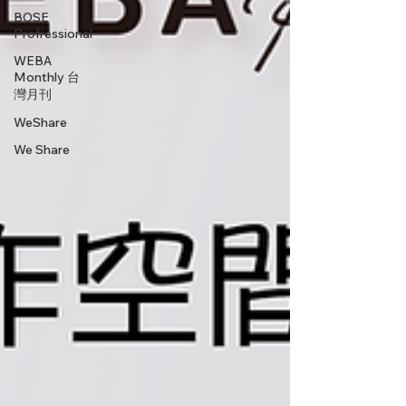
BOSE
Profressional
WEBA
Monthly 台
灣月刊
WeShare
We Share