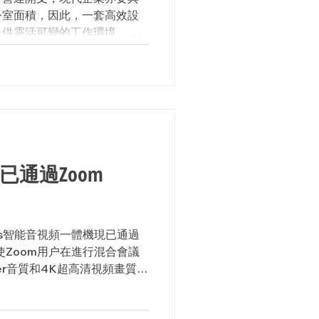
公室面積，因此，一套高效設
供靈活可變的工作環境。 這
需求，更兼顧到特殊活動的舉
等。每個區域均設計以支持快
Bars已通過Zoom
 Bars智能音視頻一體機現已通過
證使Zoom用户在進行混合會議
ser音質和4K超高清視頻畫質。
s能提供極清晰的音質和卓越的視頻質