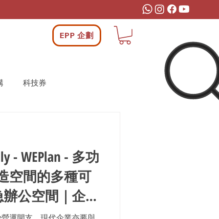
EPP 企劃
構
科技券
- 多功
造空間的多種可
急辦公空間｜企業
心
少營運開支，現代企業亦要與