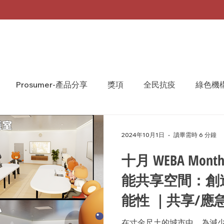
Prosumer-產品分享
獎項
全民抗疫
綠色機
A Monthly 台灣月刊
WeShare
We Share
2024年10月1日
讀畢需時 6 分鐘
十月 WEBA Monthly - WEPlan 
能共享空間：創
能性 ｜共享/應
會議室｜展示中
在寸金尺土的城市中，為減