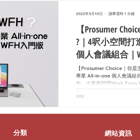
2022年3月10日
讀畢需時 1 分鐘
【Prosumer Ch
?｜4呎小空間打造專業
個人會議組合｜W
【Prosumer Choice｜
專業 All-in-one 個人
年，大家都習慣Work From Ho
身處香港彈丸之地就未必每個
為此，W...
​分類
​網站資訊