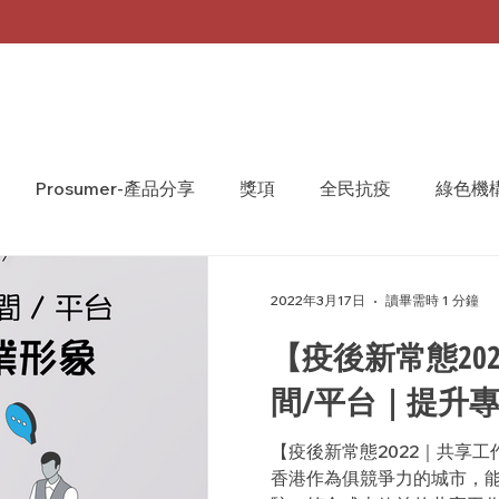
Prosumer-產品分享
獎項
全民抗疫
綠色機
A Monthly 台灣月刊
WeShare
We Share
2022年3月17日
讀畢需時 1 分鐘
【疫後新常態20
間/平台｜提升
【疫後新常態2022｜共享
香港作為俱競爭力的城市，能