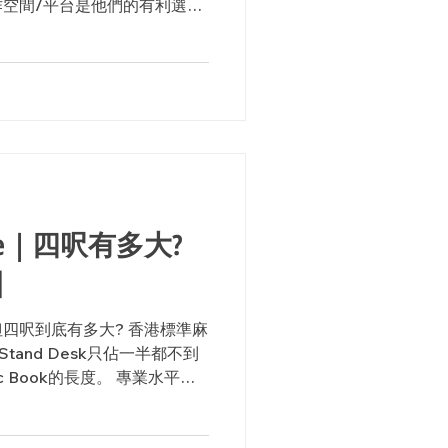
空間/平台是他們的有利選
，視像會議便成為他們日常工
oice｜四呎有多大?
】
四呎到底有多大? 香港標準麻
tand Desk只佔一半都不到
 Book的長度。 專業水平其
空間，你依然能夠擁有細小但
on...