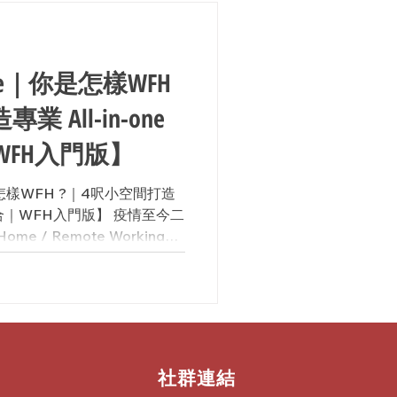
oice｜你是怎樣WFH
 All-in-one
FH入門版】
你是怎樣WFH ?｜4呎小空間打造
會議組合｜WFH入門版】 疫情至今二
me / Remote Working，
人都有足夠環境條件WFH。
社群連結