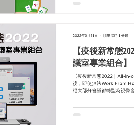
2022年3月11日
讀畢需時 1 分鐘
【疫後新常態2022｜
議室專業組合】
【疫後新常態2022｜All-i
後，即使無法Work From Hom
絕大部分會議都轉型為視像
完善亦成為公司競爭力的核心關