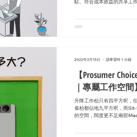
駐。符合成本效益的共享工作
擇。 由於總部大多設於外國
作溝通的橋樑。...
2022年3月15日
讀畢需時 1 分鐘
【Prosumer Ch
｜專屬工作空間
升降工作枱只有四平方呎，但
雀枱都佔地九平方呎，而Sit-S
的空間，闊度更不足兩部Mac
實不難實現。即使在狹小的
充足的專屬工作空間。 #Ergotr