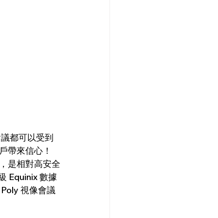
、會議都可以受到
帶來信心！  
密交換，是相對高安全
quinix 數據
Poly 視像會議