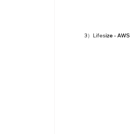
3）Lifes
ize - AWS