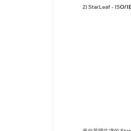
2) StarLeaf - IS
O/I
來自英國牛津的 StarL