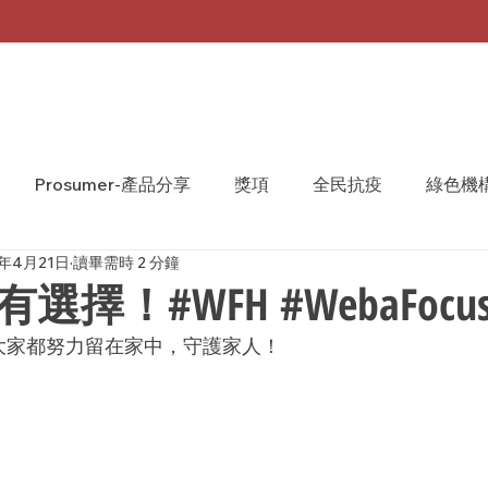
Prosumer-產品分享
獎項
全民抗疫
綠色機
0年4月21日
讀畢需時 2 分鐘
A Monthly 台灣月刊
WeShare
We Share
擇！#WFH #WebaFocusH
，大家都努力留在家中，守護家人！