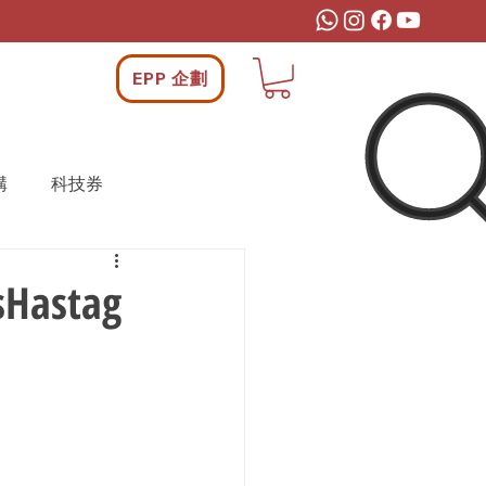
EPP 企劃
構
科技券
astag