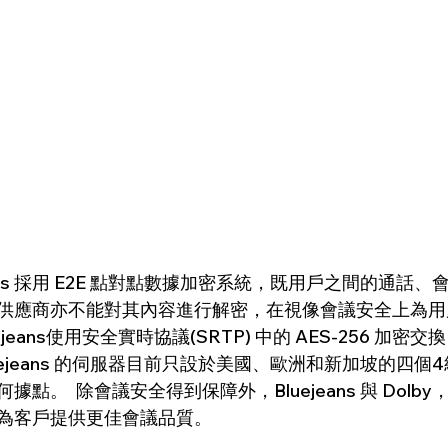
eans 採用 E2E 點對點數據加密系統，既用戶之間的通話
供應商亦不能對其內容進行解密，在視像會議安全上為用戶
uejeans使用安全實時協議(SRTP) 中的 AES-256 加
ejeans 的伺服器目前只設於美國、歐洲和新加坡的四個4級 E
。  除會議安全得到保障外，Bluejeans 與 Dolby，
為客戶提供更佳會議品質。  