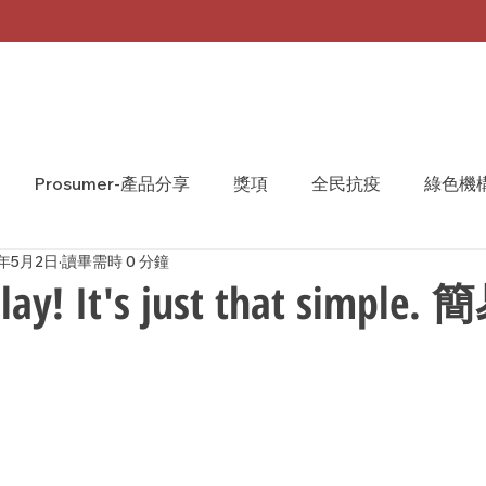
Prosumer-產品分享
獎項
全民抗疫
綠色機
3年5月2日
讀畢需時 0 分鐘
A Monthly 台灣月刊
WeShare
We Share
play! It's just that simpl