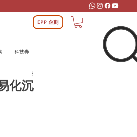
EPP 企劃
構
科技券
e. 簡易化沉