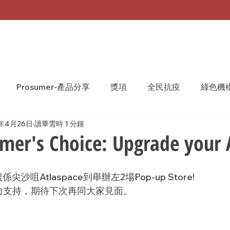
Prosumer-產品分享
獎項
全民抗疫
綠色機
1年4月26日
讀畢需時 1 分鐘
A Monthly 台灣月刊
WeShare
We Share
mer's Choice: Upgrade your
係尖沙咀Atlaspace到舉辦左2場Pop-up Store!
大力支持，期待下次再同大家見面。