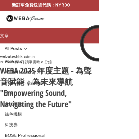
新訂單免費送貨代碼：NYR30
文章
All Posts
webatechhk admin
All Posts
2025年1月2日
讀畢需時 6 分鐘
WEBA 2025 年度主題 - 為聲
WEBA Monthly 月刊
音賦能，為未來導航
Prosumer-產品分享
"Empowering Sound,
獎項
Navigating the Future"
全民抗疫
綠色機構
科技券
BOSE Profressional