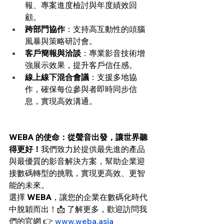
報、專案進度檢討與年度績效回
顧。
跨部門協作
：支持高互動性的頭腦
風暴與策略研討會。
客戶簡報與洽談
：專業影音技術增
強展示效果，提升客戶信任感。
線上線下混合會議
：支援多地協
作，確保每位參與者即時同步信
息，實現高效溝通。
WEBA 的使命：從聲音出發，讓世界聽
得更好！
我們致力於提供最先進的產品
與最優質的影音解決方案，幫助企業迎
接數碼轉型的挑戰，實現更高效、更智
能的未來。
選擇 
WEBA
，讓您的企業在數碼化時代
中脫穎而出！📩 了解更多，歡迎訪問我
們的官網 👉
www.weba.asia