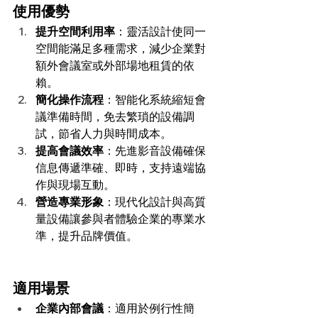
使用優勢
提升空間利用率
：靈活設計使同一
空間能滿足多種需求，減少企業對
額外會議室或外部場地租賃的依
賴。
簡化操作流程
：智能化系統縮短會
議準備時間，免去繁瑣的設備調
試，節省人力與時間成本。
提高會議效率
：先進影音設備確保
信息傳遞準確、即時，支持遠端協
作與現場互動。
營造專業形象
：現代化設計與高質
量設備讓參與者體驗企業的專業水
準，提升品牌價值。
適用場景
企業內部會議
：適用於例行性簡