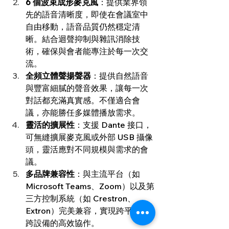
6 個波束成形麥克風
：提供業界領
先的語音清晰度，即使在會議室中
自由移動，語音品質仍然穩定清
晰。結合迴聲抑制與雜訊消除技
術，確保與會者能專注於每一次交
流。
全頻立體聲揚聲器
：提供自然語音
與豐富細膩的聲音效果，讓每一次
對話都充滿真實感。不僅適合會
議，亦能勝任多媒體播放需求。
靈活的擴展性
：支援 Dante 接口，
可無縫擴展麥克風或外部 USB 攝像
頭，靈活應對不同規模與需求的會
議。
多品牌兼容性
：與主流平台（如 
Microsoft Teams、Zoom）以及第
三方控制系統（如 Crestron、
Extron）完美兼容，實現跨平台、
跨設備的高效協作。