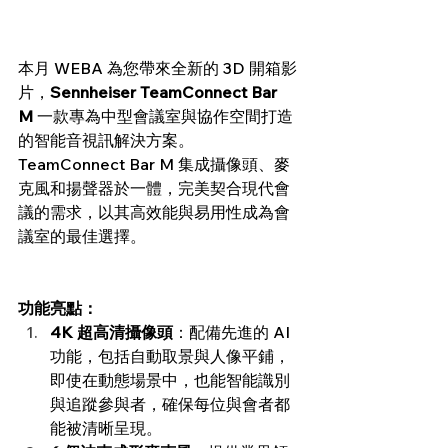
本月 WEBA 為您帶來全新的 3D 開箱影
片，
Sennheiser TeamConnect Bar 
M
 一款專為中型會議室與協作空間打造
的智能音視訊解決方案。
TeamConnect Bar M 集成攝像頭、麥
克風和揚聲器於一體，完美契合現代會
議的需求，以其高效能與易用性成為會
議室的最佳選擇。
功能亮點：
4K 超高清攝像頭
：配備先進的 AI 
功能，包括自動取景與人像平鋪，
即使在動態場景中，也能智能識別
與追蹤參與者，確保每位與會者都
能被清晰呈現。