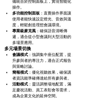
備統合於控制面板上，實現智能化
操作。
多功能控制面板
：直覺操作界面讓
使用者能快速設定燈光、音效與溫
度，輕鬆創造理想會議環境。
專業級麥克風
：確保語音清晰傳
遞，適合從小型會議到大型活動的
多場景應用。
多元場景切換
會議模式
：強調集中座位配置，提
升參與者的專注力，適合正式報告
與策略討論。
簡報模式
：優化視聽效果，確保講
者資訊能準確傳達給所有參與者。
活動模式
：靈活調整場地配置，滿
足慶祝活動、員工表彰會等需求，
成為企業文化的延伸空間。