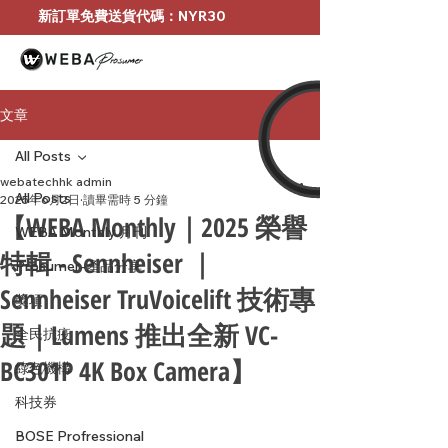
新訂單免費送貨代碼：NYR30
文章
All Posts
webatechhk admin
All Posts
2025年6月2日
讀畢需時 5 分鐘
【WEBA Monthly｜2025 榮譽
WEBA Monthly 月刊
特輯 - Sennheiser ｜
Prosumer-產品分享
Sennheiser TruVoicelift 技術專
獎項
題｜Lumens 推出全新 VC-
全民抗疫
BC301P 4K Box Camera】
綠色機構
科技券
BOSE Profressional