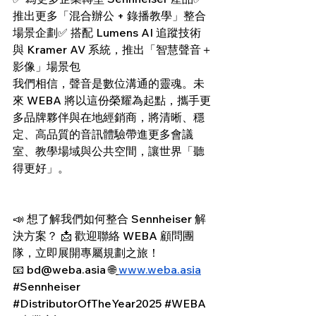
推出更多「混合辦公 + 錄播教學」整合
場景企劃✅ 搭配 Lumens AI 追蹤技術
與 Kramer AV 系統，推出「智慧聲音＋
影像」場景包
我們相信，聲音是數位溝通的靈魂。未
來 WEBA 將以這份榮耀為起點，攜手更
多品牌夥伴與在地經銷商，將清晰、穩
定、高品質的音訊體驗帶進更多會議
室、教學場域與公共空間，讓世界「聽
得更好」。
📣 想了解我們如何整合 Sennheiser 解
決方案？ 📩 歡迎聯絡 WEBA 顧問團
隊，立即展開專屬規劃之旅！
📧 
bd@weba.asia
 🌐
www.weba.asia
#Sennheiser
#DistributorOfTheYear2025
#WEBA