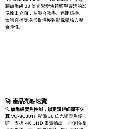
藉旗艦級 30 倍光學變焦鏡頭與靈活的影
像輸出介面，為混合教學、遠距錄播、
會議直播等場景提供極致影像體驗與整
合彈性。
🚀 產品亮點速覽
🔍 
旗艦級變焦性能，鎖定遠距細節不失
真
 VC-BC301P 配備 30 倍光學變焦鏡
頭，支援 4K UHD 畫質輸出，即使拍攝