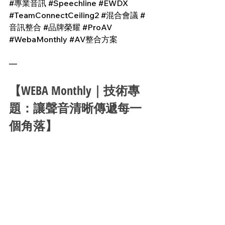
#專業音訊
#Speechline
#EWDX
#TeamConnectCeiling2
#混合會議
#
音訊整合
#品牌榮耀
#ProAV
#WebaMonthly
#AV整合方案
—
【WEBA Monthly｜技術專
題：讓聲音清晰傳遞每一
個角落】