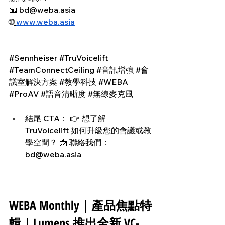
📧 
bd@weba.asia
🌐
www.weba.asia
#Sennheiser
#TruVoicelift
#TeamConnectCeiling
#音訊增強
#會
議室解決方案
#教學科技
#WEBA
#ProAV
#語音清晰度
#無線麥克風
結尾 CTA： 👉 想了解 
TruVoicelift 如何升級您的會議或教
學空間？ 📩 
聯絡我們：
bd@weba.asia
WEBA Monthly｜產品焦點特
輯｜Lumens 推出全新 VC-