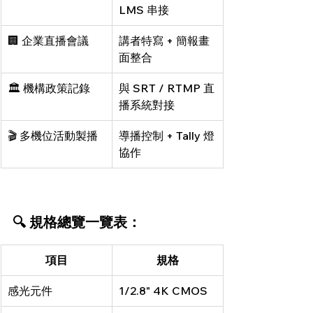
LMS 串接
🏢 企業直播會議
講者特寫 + 簡報畫
面整合
🏛️ 機構政策記錄
與 SRT / RTMP 直
播系統對接
🎬 多機位活動製播
導播控制 + Tally 燈
協作
🔍 規格總覽一覽表：
項目
規格
感光元件
1/2.8" 4K CMOS