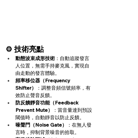
⚙️ 技術亮點
動態波束成形技術
：自動追蹤發言
人位置，無需手持麥克風，實現自
由走動的發言體驗。
頻率移位器（Frequency 
Shifter）
：調整音頻信號頻率，有
效防止聲音反饋。
防反饋靜音功能（Feedback 
Prevent Mute）
：當音量達到預設
閾值時，自動靜音以防止反饋。
噪聲門（Noise Gate）
：在無人發
言時，抑制背景噪音的拾取。