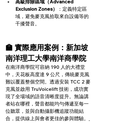
高級排除區域（Advanced 
Exclusion Zones）
：定義特定區
域，避免麥克風拾取來自設備等的
干擾聲音。
🏫 實際應用案例：新加坡
南洋理工大學南洋商學院
在南洋商學院可容納 190 人的大禮堂
中，天花板高度達 9 公尺，傳統麥克風
難以覆蓋整個空間。透過安裝 TCC 2 麥
克風並啟用 TruVoicelift 技術，成功實
現了全場域的語音清晰度提升。無論講
者站在哪裡，聲音都能均勻傳遞至每一
位聽眾，並與自動攝影機追蹤功能結
合，提供線上與會者更佳的參與體驗。