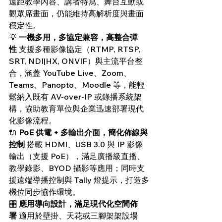
遠距教學內容、講者特寫、舞台互動或
觀眾席畫面，仍能維持高解析度與畫面
穩定性。
💡 
一機多用，多協定兼容，高整合彈
性
 支援多種影像協定（RTMP, RTSP, 
SRT, NDI|HX, ONVIF）與主流平台整
合，涵蓋 YouTube Live、Zoom、
Teams、Panopto、Moodle 等，能輕
鬆納入既有 AV-over-IP 或錄播系統架
構，協助教育單位與企業迅速部署現代
化影像流程。
🔌 
PoE 供電 + 多輸出介面，簡化佈線與
控制
 搭載 HDMI、USB 3.0 與 IP 影像
輸出（支援 PoE），滿足廣播級直播、
教學錄影、BYOD 攝影等應用；同時支
援遠端導播控制與 Tally 燈提示，打造多
機位同步協作環境。
🎛️ 
應用導向設計，滿足現代化空間佈
署
 適用於壁掛、天花或三腳架架設場