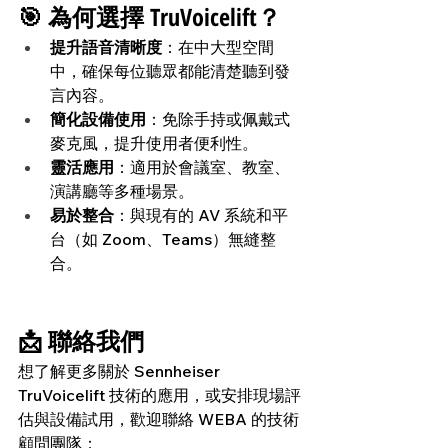
🎯 為何選擇 TruVoicelift？
提升語音清晰度
：在中大型空間
中，確保每位聽眾都能清楚聽到發
言內容。
簡化設備使用
：免除手持或佩戴式
麥克風，提升使用者便利性。
靈活應用
：適用於會議室、教室、
演講廳等多種場景。
易於整合
：與現有的 AV 系統和平
台（如 Zoom、Teams）無縫整
合。
📩 聯絡我們
想了解更多關於 Sennheiser 
TruVoicelift 技術的應用，或安排現場評
估與設備試用，歡迎聯絡 WEBA 的技術
顧問團隊：