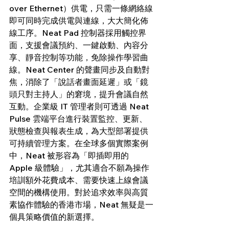
over Ethernet）供電，只需一條網絡線
即可同時完成供電與連線，大大簡化佈
線工序。Neat Pad 控制器採用觸控界
面，支援會議預約、一鍵啟動、內容分
享、靜音控制等功能，免除操作學習曲
線。Neat Center 的聲畫同步及自動對
焦，消除了「說話者畫面延遲」或「鏡
頭只對主持人」的窘境，提升會議自然
互動。企業級 IT 管理者則可透過 Neat 
Pulse 雲端平台進行裝置監控、更新、
狀態檢查與報表生成，為大型部署提供
可持續管理方案。在全球多個實際案例
中，Neat 被形容為「即插即用的 
Apple 級體驗」，尤其適合不願為操作
培訓額外花費成本、需要快速上線會議
空間的機構使用。對於追求效率與高質
素協作體驗的香港市場，Neat 無疑是一
個具策略價值的新選擇。