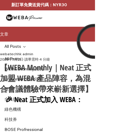
新訂單免費送貨代碼：NYR30
文章
All Posts
webatechhk admin
All Posts
2025年7月2日
讀畢需時 4 分鐘
【WEBA Monthly｜Neat 正式
WEBA Monthly 月刊
加盟 WEBA 產品陣容，為混
Prosumer-產品分享
合會議體驗帶來嶄新選擇】
獎項
🎉 Neat 正式加入 WEBA：
全民抗疫
綠色機構
科技券
BOSE Profressional