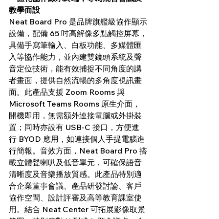
教學而設
Neat Board Pro 是品牌旗艦級協作顯示
設備，配備 65 吋高解像多點觸控屏幕，
具備手寫筆輸入、白板功能、多媒體匯
入等協作能力，並內建雙鏡頭系統及聲
音定位技術，能有效捕捉不同角度的講
者畫面，提供自然流暢的多角度視訊畫
面。此產品支援 Zoom Rooms 與 
Microsoft Teams Rooms 原生介面，
開機即用，無需額外連接電腦或外掛裝
置；同時亦設有 USB-C 接口，方便進
行 BYOD 應用，如連接個人手提電腦進
行簡報。音效方面，Neat Board Pro 搭
載立體聲喇叭及低音單元，可確保語音
清晰度及音樂播放質感。此產品特別適
合企業董事會議、產品研發討論、客戶
協作空間、設計評審及高等教育課室使
用。結合 Neat Center 可拓展影像取景