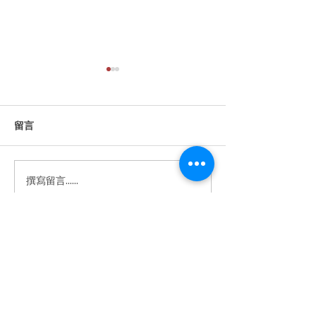
留言
撰寫留言......
【WEBA Monthly｜🖥 Neat
【WEBA Monthl
Pad Pro 正式上架 「大於以
精緻的完美結合：N
往，勇於突破，亮於未
Board 32 引
來」 -Bigger. Bolder.
新體驗】
Brighter. | WEBA X Vingloop
戰略合作正式啟動 】
​體驗中心地址
營業時間