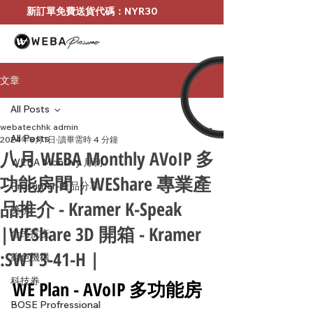
新訂單免費送貨代碼：NYR30
文章
All Posts
webatechhk admin
All Posts
2024年8月1日
讀畢需時 4 分鐘
八月 WEBA Monthly AVoIP 多
WEBA Monthly 月刊
功能房間 | WEShare 專業產
Prosumer-產品分享
品推介 - Kramer K-Speak
獎項
|WEShare 3D 開箱 - Kramer
全民抗疫
:SWT 3-41-H |
綠色機構
科技券
WE Plan - AVoIP 多功能房
BOSE Profressional