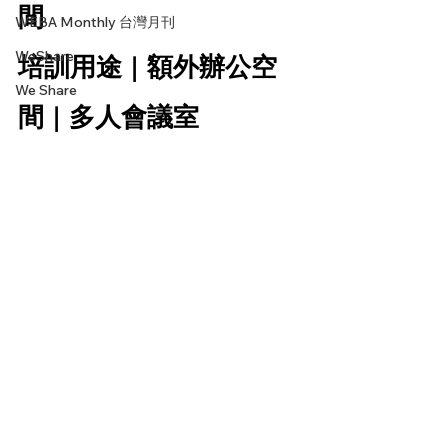
間 
WEBA Monthly 台灣月刊
WeShare
培訓用途 | 額外辦公空
We Share
間 | 多人會議室