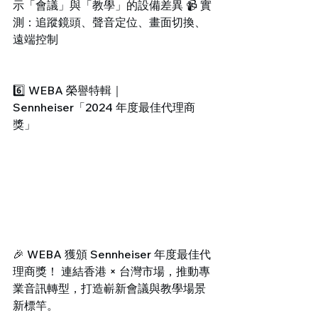
示「會議」與「教學」的設備差異 📹 實
測：追蹤鏡頭、聲音定位、畫面切換、
遠端控制
6️⃣ WEBA 榮譽特輯｜
Sennheiser「2024 年度最佳代理商
獎」
🎉 WEBA 獲頒 Sennheiser 年度最佳代
理商獎！ 連結香港 × 台灣市場，推動專
業音訊轉型，打造嶄新會議與教學場景
新標竿。