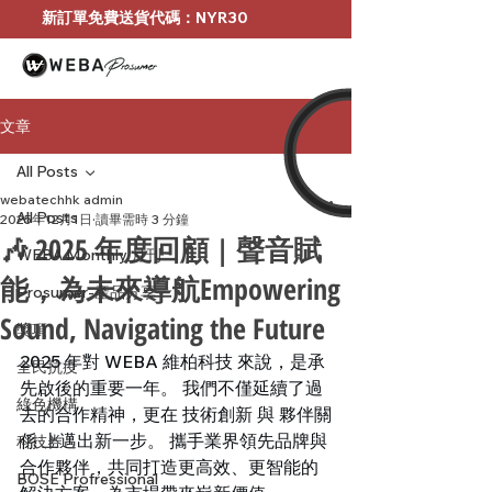
新訂單免費送貨代碼：NYR30
文章
All Posts
webatechhk admin
All Posts
2025年12月1日
讀畢需時 3 分鐘
🎶 2025 年度回顧 | 聲音賦
WEBA Monthly 月刊
能，為未來導航Empowering
Prosumer-產品分享
Sound, Navigating the Future
獎項
2025 年對 WEBA 維柏科技 來說，是承
全民抗疫
先啟後的重要一年。 我們不僅延續了過
綠色機構
去的合作精神，更在 技術創新 與 夥伴關
係 上邁出新一步。 攜手業界領先品牌與
科技券
合作夥伴，共同打造更高效、更智能的
BOSE Profressional