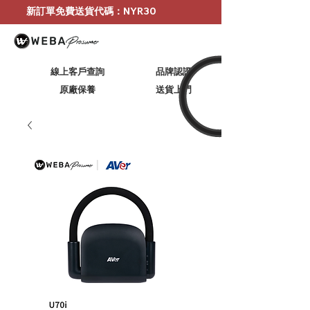
新訂單免費送貨代碼：NYR30
線上客戶查詢
品牌認證
原廠保養
​送貨上門