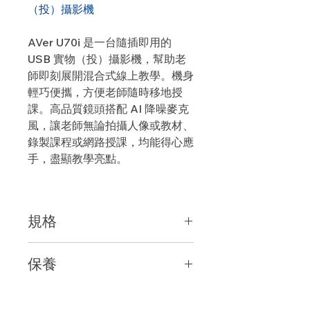
（投）攝影機
AVer U70i 是一台隨插即用的
USB 實物（投）攝影機，幫助老
師即刻展開混合式線上教學。機身
輕巧便攜，方便老師隨時移地授
課。高品質鏡頭搭配 AI 降噪麥克
風，讓老師無論拍攝人像或教材、
錄製課程或網路授課，均能得心應
手，盡顯教學亮點。
規格
鏡頭
保養
．1 / 3.06” CMOS 彩色鏡頭
總畫素
原裝行貨，一年保養
．1300 萬畫素
最高解析度