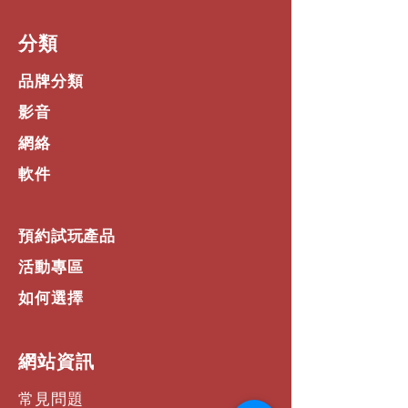
．彩色 / 黑白 / 凍結（ 透過軟體 ）
影像調整功能
​分類
．自動 / 手動（ 透過軟體 ）
重點提示功能
品牌分類
．有（ 含聚光燈 spotlight & 遮罩
visor 透過軟體 ）
影音
內建麥克風
網絡
．有
影像擷取模式
軟件
．單張 / 連拍（ 透過軟體 ）
光源
．內建整合型 LED 燈
預約試玩產品
USB 3.0 連接埠
．1 個輸出
活動專區
產品尺寸（ 長 x 寬 x 高 ）
如何選擇
．操作：233 x 312 x 468 mm
．摺疊：242 x 188 x 44 mm
淨重
．1.7 kg (3.7 lbs)
​網站資訊
電源供應
．USB 供電
常見問題