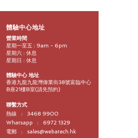
．4K (3840 x 2160)
電視掃描線
．至多 1400
放大倍率
​體驗中心地址
．16 倍數位變焦
營業時間
顯示速率
．最高可達 60 fps
星期一至五 : 9am - 6pm
對焦功能
星期六 : 休息
．自動 / 手動
星期日 : 休息
文件照射範圍
．大於 A3 範圍
體驗中心 地址
．530 x 396 mm (4:3) / 545 x 305
香港九龍九龍灣偉業街38號富臨中心
mm (16:9)
B座21樓B室​(請先預約)
畫面旋轉
．軟體式旋轉 0° / 90° / 180° /
270°（ 透過軟體 ）
聯繫方式
畫面註記
熱線 :
3468 9900
．有（ 透過軟體 ）
影像錄製
Whatsapp : 6972 1329
．有（ 透過軟體 ）
電郵 : sales@webatech.hk
圖像效果