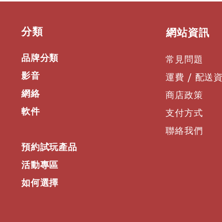
84 dB
距離為 1 米時的最大 S
96 dB
​分類
​網站資訊
額定阻抗:
16 Ω（旁通變壓器）
品牌分類
常見問題
影音
運費 / 配送
網絡
商店政策
軟件
支付方式
聯絡我們
預約試玩產品
活動專區
如何選擇