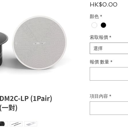
價
HK$0.00
格
顏色
*
索取報價
*
選擇
報價 數量
*
項目內容
*