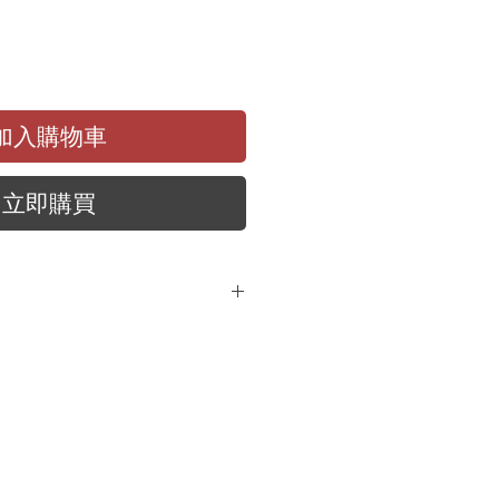
加入購物車
立即購買
續:
 M):