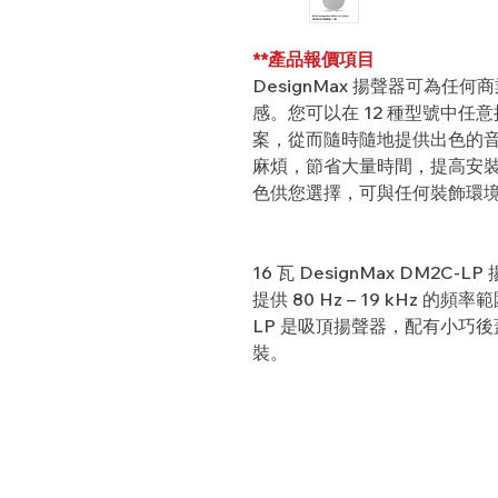
**產品報價項目
DesignMax 揚聲器可為
感。您可以在 12 種型號中
案，從而隨時隨地提供出色的音效
麻煩，節省大量時間，提高安裝效
色供您選擇，可與任何裝飾環
16 瓦 DesignMax DM2C
提供 80 Hz – 19 kHz 
LP 是吸頂揚聲器，配有小巧後蓋
裝。