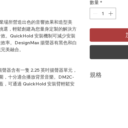
數量
*
任何商業場所營造出色的音響效果和造型美
任意挑選，輕鬆創建為您量身定製的解決方
。QuickHold 安裝機制可減少安裝
率。DesignMax 揚聲器有黑色和白
境完美融合。
-LP 揚聲器含有一隻 2.25 英吋揚聲器單元，
規格
的頻率範圍，十分適合播放背景音樂。DM2C-
，可通過 QuickHold 安裝臂輕鬆安
頻率響應 (+/-3 DB):
95-17,000 Hz
標稱覆蓋 (H × V):
140° 錐形
功率處理能力，長時連
16 W
靈敏度 (SPL/ 1W @ 1