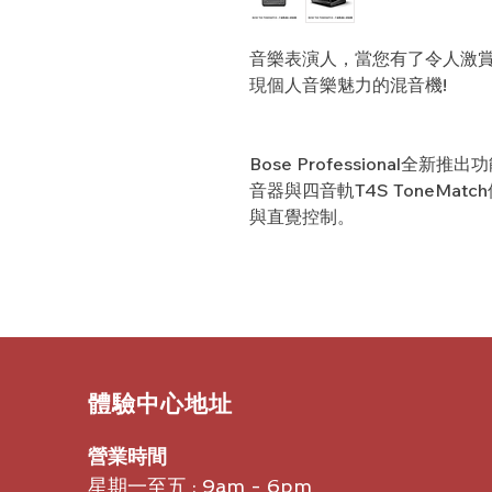
音樂表演人，當您有了令人激
現個人音樂魅力的混音機!
Bose Professional全新
音器與四音軌T4S ToneMa
與直覺控制。
​體驗中心地址
營業時間
星期一至五 : 9am - 6pm