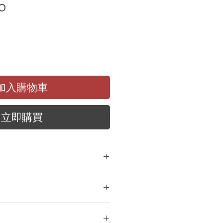
價
0
格
加入購物車
立即購買
 ToneMatch 混音器是特別為表演
式控制器
和場景呼叫功能
ic/line inputs / 2x Aux inputs
強大先進的數位訊號處理引擎