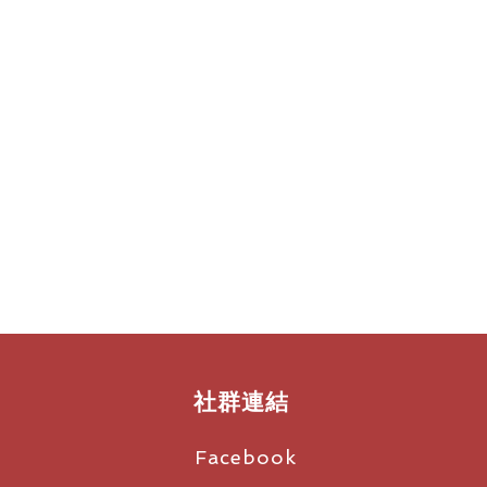
音室品質效果和 Bose zEQ 均
nalog stereo outputs
D x W x H)
和 F1 揚聲器系統使用時，可提供音質最
嘶聲消除器、降噪器、和聲、
效果器、顫音、延遲、殘響、內建節拍速
音器
償場地空間音場效果
備磁性吸附保護蓋
S，是音樂表演人的真正夥伴。
社群連結
Facebook