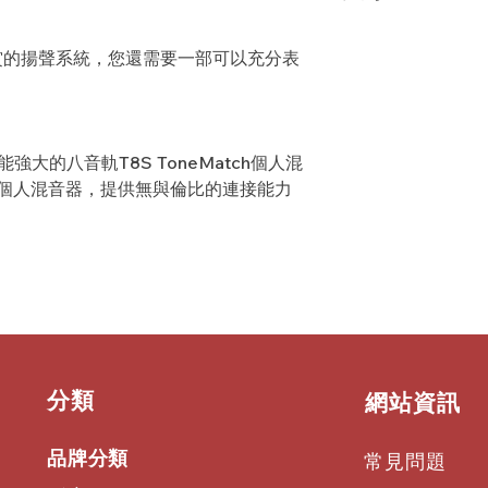
輸出 :
◎預設效果參數 (包括錄
尺寸 :
1/4" TRS and XLR a
衡）
賞的揚聲系統，您還需要一部可以充分表
214 x 311 x 83 mm (
◎搭配 Bose L1 
重量 :
佳化
1.9 kg | 4.1 lbs
◎壓縮器、限制器、
Flanger、相位
度延遲控制和半音調
推出功能強大的八音軌T8S ToneMatch個人混
◎主輸出 EQ 可補
tch個人混音器，提供無與倫比的連接能力
◎堅固耐用的外殼具
Bose T8S/T4
​分類
​網站資訊
品牌分類
常見問題