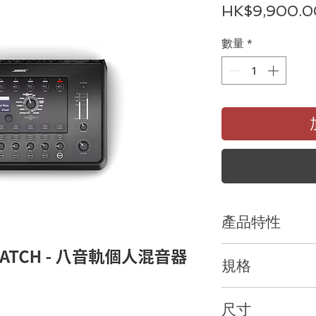
HK$9,900.0
數量
*
產品特性
尺寸小巧的T8S/T4S
規格
者設計，搭載了：
◎適合舞台上的發光
輸入 :
◎容易判讀的顯示幕
尺寸
8x Combo XLR-1/4" m
◎ToneMatch 