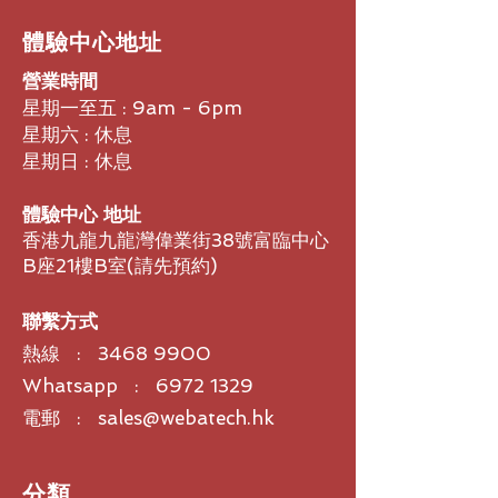
和玩遊戲，享受高品質的視覺體
模式；雙揚聲器（每聲道 2 瓦）；防
閃爍技術，減少眼睛疲勞，讓您更
驗。
眩目；可調整高度
加舒適地長時間使用。
​體驗中心地址
設計創作
：適用於設計師和創作
螢幕控制項
者，呈現更真實、更細膩的圖像和
營業時間
電源控制；亮度；結束；功能表控制；
色彩，提升工作效率。
輸入控制；資訊；色彩控制；影像控
星期一至五 : 9am - 6pm
制；管理
星期六 : 休息
解析度 (原始)
星期日 : 休息
全高畫質 (FHD) (1920 x 1080) 1 2
支援的解析度
體驗中心 地址
640 x 480；720 x 400；800 x
香港九龍九龍灣偉業街38號富臨中心
600；1024 x 768；1280 x 720；
B座21樓B室​(請先預約)
1280 x 800；1280 x 1024；1440 x
900；1600 x 900；1680 x
1050；1920 x 1080
聯繫方式
對比率
熱線 :
3468 9900
1000:1 1
顯示器對比度（動態）
Whatsapp : 6972 1329
8000000:1
電郵 : sales@webatech.hk
亮度
250 nits 1
畫素間距
​分類