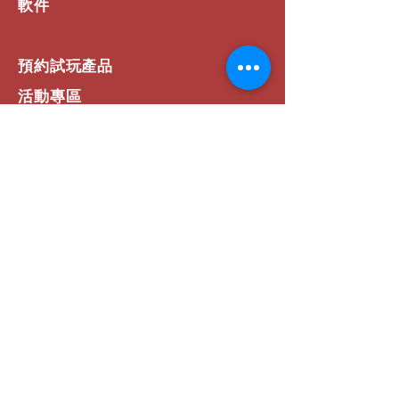
軟件
預約試玩產品
活動專區
如何選擇
​網站資訊
常見問題
運費 / 配送資訊
商店政策
支付方式
聯絡我們