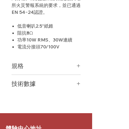
所火災警報系統的要求，並已通過
EN 54−24認證。
低音喇叭2.5”紙錐
阻抗8Ω
功率10W RMS、30W連續
電流分接頭70/100V
規格
類型 — 封閉式吸頂喇叭
技術數據
低音喇叭 — 2.5”紙錐
阻抗 — 8Ω（變壓器分接頭處於關
描述
閉位置）
全範圍封閉式吸頂喇叭
電源處理 — 10W RMS、30W連
頻率響應
續程式
90Hz到20kHz @–15dB、150Hz
變壓器分接頭 — 70V —
到20kHz@–3dB
3W/1.5W/0.75W/8Ω/10W/Off
低音喇叭
(Lo–Z)；100V —
​體驗中心地址