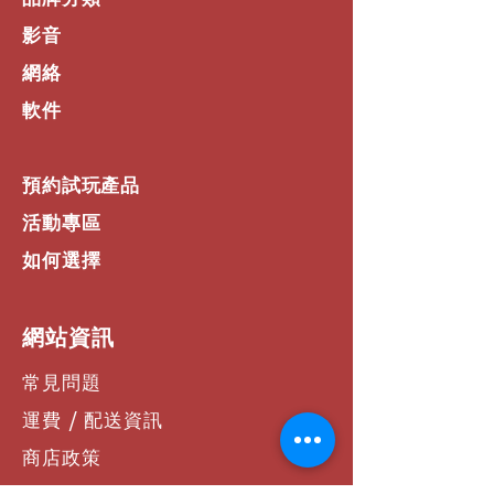
2kHz–110°、4kHz–105°
輸入連接器
影音
陶瓷連接器
網絡
外殼防護等級
IP21C
軟件
材質
框架、鋁製格柵、連接到格柵的安
全線、塑料背箱（根據UL94 V–0
預約試玩產品
的ABS自熄式）
操作溫度
活動專區
攝氏–10到55度（華氏14到131
度）
如何選擇
儲存溫度
攝氏–40到70度（華氏–40到158
度）
​網站資訊
濕度
10%到90%，RHL非凝結狀態
常見問題
單個喇叭重量
運費 / 配送資訊
0.5公斤（1.1磅）
安裝間隙
商店政策
安裝深度：9.5公分（3.74英吋）
切口直徑