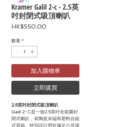
Kramer Galil 2-c - 2.5英
吋封閉式吸頂喇叭
價
HK$550.00
格
數量
*
加入購物車
立即購買
2.5英吋封閉式吸頂喇叭
Galil 2−C是一個2.5英吋全範圍封
閉式喇叭，有陶瓷末端和塑料自熄
式背箱。特別設計用於滿足公共場