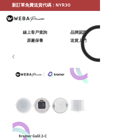
新訂單免費送貨代碼：NYR30
線上客戶查詢
品牌認證
原廠保養
​送貨上門