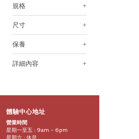
規格
-幾乎可在任何表面上使用
場休息室，任何地方都可以充分掌握，
-USB-C 充電可持續使用長達70天
高效完成工作。
感應器技術: Darkfield 高精確度感應器
-一分鐘快速充電可提供三小時使用電
尺寸
額定值: 1000 dpi
力
DPI (最小與最大值): 200 到 4000
-跨平台多裝置切換 (支援FLOW切換技
滑鼠
dpi (能夠以 50 dpi 為增量進行設定)
術)
保養
高度: 100.5 公釐
按鈕: 6 個按鈕 (左/右點按、後退/前
-MagSpeed 電磁捲動
寬度: 65 公釐
進、滾輪模式切換、中鍵點按)
商業版本尊享 2年保養
深度: 34.4 公釐
滾輪: 有，具備自動切換功能
詳細內容
重量: 99 公克
水平捲動: 有，轉動滾輪時按住側邊按
Unifying USB 接收器
鈕
MX Anywhere 3 具有極致的多功能
高度: 18.4 公釐
無線操作距離: 10 公尺
性，並提供傑出的效能。 MX
寬度: 14.4 公釐
電池: 可充電鋰電池 (500 mAh)
Anywhere 3 針對機動靈活工作而設
深度: 6.6 公釐
電池: 一次充滿電最長可使用 70 天。
計，從家庭辦公室到咖啡廳，再到機場
重量: 2 公克
一分鐘快速充電可獲得三小時使用電力
休息室，任何地方都可以充分掌握，高
效完成工作。
​體驗中心地址
MagSpeed 電磁捲動擁有足夠的精確
度，每次都能以像素級精確度停在正確
營業時間
位置，也有足夠快的速度，1 秒可以捲
星期一至五 : 9am - 6pm
動 1,000 行。而且還幾乎安靜無聲。
星期六 : 休息