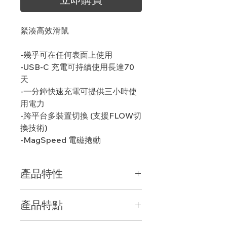
緊湊高效滑鼠
-幾乎可在任何表面上使用
-USB-C 充電可持續使用長達70
天
-一分鐘快速充電可提供三小時使
用電力
-跨平台多裝置切換 (支援FLOW切
換技術)
-MagSpeed 電磁捲動
產品特性
MX Anywhere 3 具有極致的多功能
產品特點
性，並提供傑出的效能。
MX Anywhere 3 針對機動靈活工作而
緊湊高效滑鼠
設計，從家庭辦公室到咖啡廳，再到機