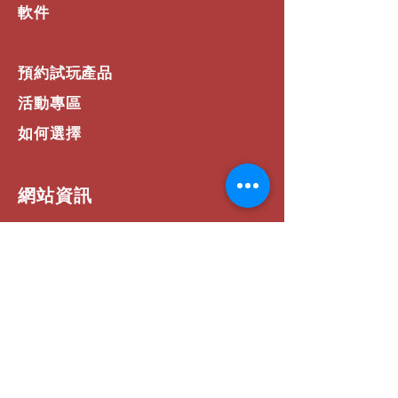
Photoshop®、Adobe Premiere
軟件
Pro、Final Cut Pro、Google
Chrome™、Safari, Zoom®、
Microsoft Teams®、Word®、
預約試玩產品
Excel® 和 PowerPoint®。
最多可與三台裝置連線，按下一個按鈕
活動專區
即可在裝置間切換。 MX Anywhere 3
可搭配 Windows®、macOS、
如何選擇
iPadOS, Chrome OS™ 和 Linux®4在
Chrome OS 和大部分的主流 Linux®
使用。
​網站資訊
利用針對 Microsoft Teams 和 Zoom
的預先設定，立即召開會議。使用 MX
常見問題
Anywhere 3 左側的兩個按鈕，可立即
運費 / 配送資訊
靜音與開始/停止視訊。
利用具備 Flow 功能的 MX Anywhere
商店政策
3，簡單將遊標移動到螢幕邊緣，就能
順暢控制多台電腦。您的 MX
支付方式
Anywhere 3 會跟隨著您，即使是在
聯絡我們
Windows® 和 macOS 作業系統間切
換也沒問題。
輕鬆在電腦之間傳送文字、影像和檔案