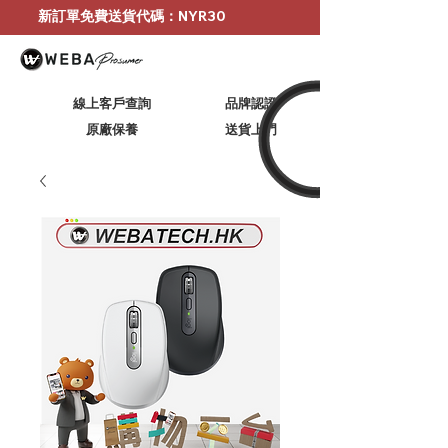
新訂單免費送貨代碼：NYR30
線上客戶查詢
品牌認證
原廠保養
​送貨上門