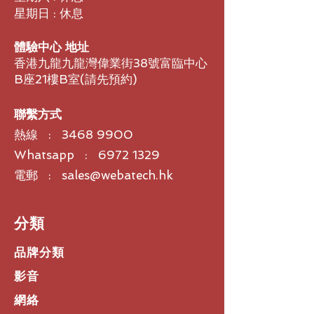
滾輪採用精密加工鋼材，具有優異的觸
星期日 : 休息
感及動態慣性 - 但卻幾乎安靜無聲。
MX Anywhere 3 幾乎可在任何表面上
體驗中心 地址
使用，包括玻璃表面。所以您可以順暢
香港九龍九龍灣偉業街38號富臨中心
地在桌上、在您喜愛的咖啡店、甚至在
B座21樓B室​(請先預約)
沙發上工作。
MX Master 3 一次完整充電可提供最
長達 70 天的使用電力，一分鐘快速充
聯繫方式
電可提供三小時使用電力。藉由隨附的
熱線 :
3468 9900
USB-C 充電連接線，可在電力充滿的
同時，繼續進行工作。
Whatsapp : 6972 1329
MX Anywhere 3 擁有前所未有的更佳
電郵 : sales@webatech.hk
外觀和手感。設計優雅，具有由加工鋼
材製成的滾輪與止滑矽膠側邊握把，提
供絕佳的觸感。提供三種不同的配色，
​分類
讓您可以選擇最能搭配您的筆記型電腦
以及您獨特風格的滑鼠。
品牌分類
MX Anywhere 3 幾乎可針對您使用的
每個應用程式自訂，利用特定應用程式
影音
的預先設定設定檔，更能讓您在下列應
網絡
用程式中更快地完成工作：Adobe