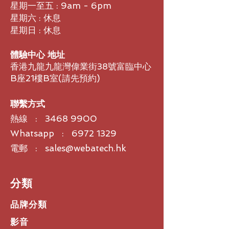
手。
星期一至五 : 9am - 6pm
星期六 : 休息
適用於 Windows® 和 macOS 的最佳
星期日 : 休息
化手勢
按下手勢按鈕時可重現您已熟悉的觸控
體驗中心 地址
板手勢。按住並上下左右移動滑鼠，可
香港九龍九龍灣偉業街38號富臨中心
啟動不同的動作，例如 Windows 工作
B座21樓B室​(請先預約)
檢視，或是 Mac 上的任務控制。也可
以控制您媒體的播放、平移、變焦和旋
轉。
聯繫方式
特定應用程式設定
熱線 :
3468 9900
充分發揮您喜愛之應用程式的能力，例
如 Zoom® 或 Microsoft Teams®。
Whatsapp : 6972 1329
應用程式特定設定讓您可以自訂 MX
電郵 : sales@webatech.hk
Master 3、MX Anywhere 3 或
ERGO M575 滑鼠上的按鈕。利用前
進按鈕啟動或停止 Zoom 視訊，或是
​分類
按住後退按鈕靜音/取消靜音麥克風。
針對您使用的每一個應用程式自訂您的
品牌分類
按鈕。
一目了然看清您裝置的狀態
影音
利用「通知與狀態」功能，您可以在適