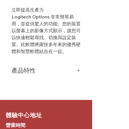
立即提高生產力
Logitech Options 非常簡單易
用，並提供驚人的功能。您的裝置
以螢幕上的影像方式顯示，讓您可
以快速輕鬆尋找、切換與設定裝
置。此軟體將羅技多年來的優秀硬
體和智慧軟體結合在一起。
產品特性
自訂按鈕與動作
將滑鼠上的任何按鈕重新指派為執行幾
乎任何工作。對於進階的裝置，您還可
以調整滾輪、游標設定等設定
1Windows 和 macOS 上可進行滑鼠按
鍵自訂，F 功能鍵自訂僅可在
​體驗中心地址
Windows 上進行。。增強與設定您的
按鍵功能讓您的羅技鍵盤更加得心應
營業時間