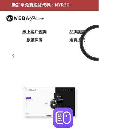
新訂單免費送貨代碼：NYR30
線上客戶查詢
品牌認證
原廠保養
​送貨上門