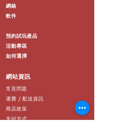
網絡
當的時候知道裝置特定資訊，例如電池
電量、按鍵背光亮度以及 Caps Lock
軟件
狀態。知道您電池的電量即將耗盡，以
及何時需要充電，讓您永遠不會促不及
防。對於具有 Easy-Switch™ 功能的
預約試玩產品
鍵盤，您可以看到哪台電腦配對到頻道
1-2-3。
活動專區
多個裝置。順暢 FLOW。
利用羅技 Flow，同時使用兩或三台電
如何選擇
腦完全沒有問題。您只需將游標移到螢
幕邊緣，就會在電腦間自動切換。也可
以輕鬆在電腦間傳送文字、影像和檔案
​網站資訊
—只需在一台電腦上複製，然後在另一
台電腦貼上。
常見問題
備份您的裝置設定
運費 / 配送資訊
在 Options 中建立帳戶並將您的裝置
設定自動備份到雲端。您可以從您的備
商店政策
份檔取回這些設定，以在任何電腦輕鬆
設定您的裝置。
支付方式
聯絡我們