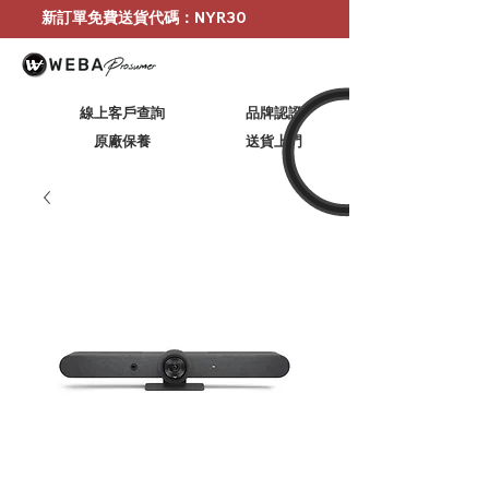
新訂單免費送貨代碼：NYR30
線上客戶查詢
品牌認證
原廠保養
​送貨上門