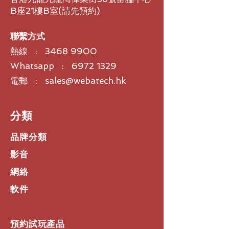
制。
B座21樓B室​(請先預約)
AI
導向的深入洞見
利用羅技 Sync 儀表板透過 AI 取景器
的人員計數功能，追蹤會議室使用資
聯繫方式
料。
熱線 :
3468 9900
管理簡單
Whatsapp : 6972 1329
利用羅技 Sync，從單一平台監控與管
理您的會議室裝置。還可獲得會議室使
電郵 : sales@webatech.hk
用情況的商務洞見。
​分類
品牌分類
影音
網絡
軟件
預約試玩產品