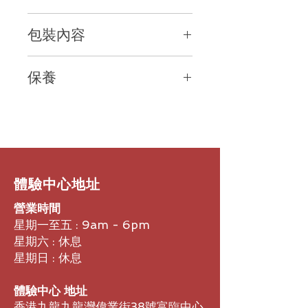
外觀優美
包裝內容
利用電影品質的視訊、傑出的色彩、以
及優異的光學準確性，升級會議體驗。
Rally Bar
保持對焦
保養
電源供應器
Rally Bar
使用 AI、人類感知以及電動
AC
電源線
PTZ，因應會議動態並保持攝影機對
2
年有限硬體保養
HDMI
連接線
準目前行動取景。
USB
連接線
優異的聲音
遙控器
Rally Bar
的先進音訊工藝提供充沛、
主攝影機的鏡頭蓋與 AI 觀景器
飽滿的聲音，確保能夠聽清每一個聲
使用者文件
音。
擴展對話
​體驗中心地址
從 4.57 公尺的麥克風收音範圍開始到
營業時間
可擴展到三個 Rally 麥克風 (視環境而
有不同)，輕鬆應對更大型的團體和空
星期一至五 : 9am - 6pm
間。
星期六 : 休息
高超的智慧
星期日 : 休息
利用 AI 取景器將焦點保持在會議與會
者身上，其使用場景感知來最佳化
體驗中心 地址
RightSight™ 自動取景與攝影機控
香港九龍九龍灣偉業街38號富臨中心