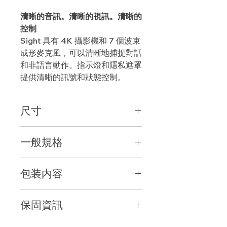
清晰的音訊。清晰的視訊。清晰的
控制
Sight 具有 4K 攝影機和 7 個波束
成形麥克風，可以清晰地捕捉對話
和非語言動作。指示燈和隱私遮罩
提供清晰的訊號和狀態控制。
尺寸
桌面安裝
一般規格
高度: 299.0 公釐
寬度: 169 公釐
內建組件
深度: 169 公釐
包装内容
7 個波束成形麥克風、雙鏡頭攝
環孔安裝
影機、羅技 Collab OS 平台
高度: 291.2 公釐
Sight 攝影機
裝置管理
寬度: 93.4 公釐
保固資訊
Sight 配接器
羅技 Sync
深度: 93.4 公釐
麥克風配接器
攝影機
環孔需為 25 公釐或更大
標準：含 2 年有限硬體保固
隱私遮罩
感應器解析度: 4K