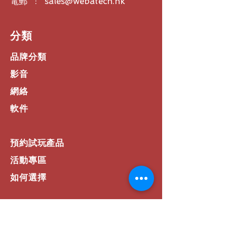
電郵 : sales@webatech.hk
衰減平穩和非平穩噪音
額外的麥克風
Rally Bar: 支援最多 3 個麥克
​分類
風和 2 個麥克風集線器
Rally Bar Mini: 支援最多 2
品牌分類
個麥克風和 2 個麥克風集線
器
影音
Rally/Rally Plus: 支援最多 6
網絡
個麥克風及/或麥克風集線器
軟件
預約試玩產品
活動專區
如何選擇
​網站資訊