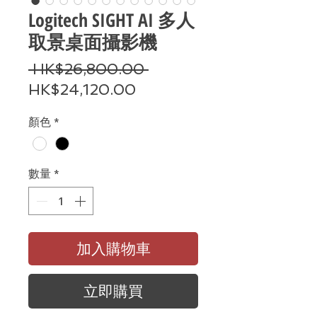
Logitech SIGHT AI 多人
取景桌面攝影機
一
 HK$26,800.00 
促
般
HK$24,120.00
銷
價
顏色
*
價
格
格
數量
*
加入購物車
立即購買