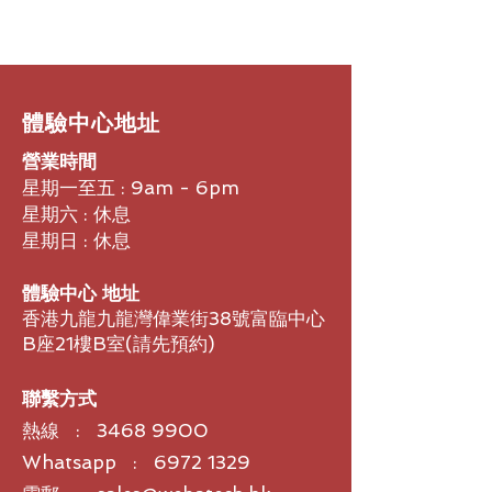
重量: 1.5 公斤
環孔安裝
Zoom: X1
桌面安裝
水平視野: 315°
三腳架安裝
垂直視野: 97°
使用者文件
對角視野: 180°
焦距: 1.87 公釐
​體驗中心地址
景深: 50 公分 - 5 公尺
營業時間
幀率 (最大): 60 fps
麥克風規格
星期一至五 : 9am - 6pm
波束成形組件: 7 個全向數位
星期六 : 休息
MEMS 麥克風，形成六個自動
星期日 : 休息
調整的聲學端射波束
收音範圍: 2.3 公尺半徑
體驗中心 地址
麥克風類型: 數位 MEMS 麥克
香港九龍九龍灣偉業街38號富臨中心
風，具有 72 dB SNR 與 130
B座21樓B室​(請先預約)
dB AOP、IP57 規格防塵防水
頻率響應: 90Hz – 16 kHz
靈敏度: >-36 dBFS +/-1 dB @
聯繫方式
1 Pa
熱線 :
3468 9900
音訊處理: AEC (回音消除)、機
Whatsapp : 6972 1329
器學習 VAD (語音活動偵測器)
噪音抑制: 人工智慧機器學習以