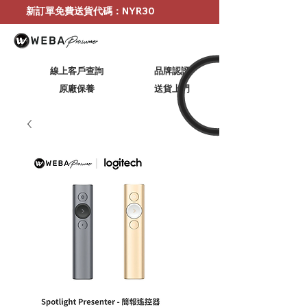
新訂單免費送貨代碼：NYR30
線上客戶查詢
品牌認證
原廠保養
​送貨上門