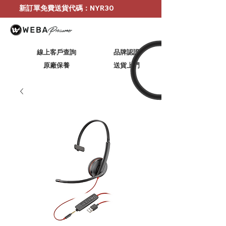
新訂單免費送貨代碼：NYR30
線上客戶查詢
品牌認證
原廠保養
​送貨上門