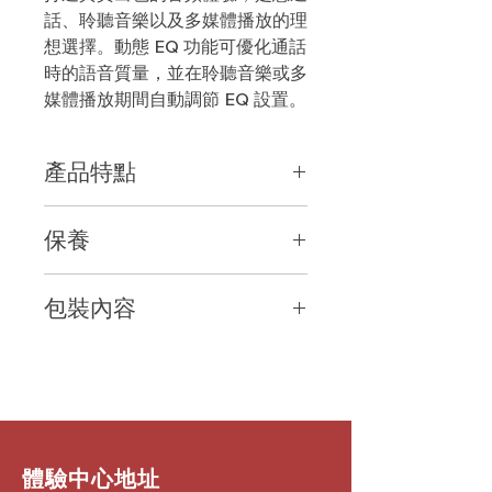
話、聆聽音樂以及多媒體播放的理
想選擇。動態
EQ
功能可優化通話
時的語音質量，並在聆聽音樂或多
媒體播放期間自動調節
EQ
設置。
產品特點
多種連接方式
保養
適合需要在
PC
，手機或平板電腦上管
理通話的專業人士使用。
Blackwire
2
年原廠保養
3200
系列有線但不失靈活，以入門級
包裝內容
價格打造舒適耐用的佩戴體驗。
您可以使用標準
USB
接口連接
PC
或
耳機
× 1
平板電腦管理通話。
舒適便攜
佩戴舒適性與安全性兼得。超輕金屬頭
帶打造經久耐用的定制佩戴體驗。
​體驗中心地址