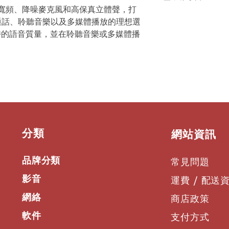
話。
寬頻、降噪麥克風和高保真立體聲
，打
耳機
× 1
舒適便攜
通話、聆聽音樂以及多媒體播放的理想選
佩戴舒適性與安全性
時的語音質量，並在聆聽音樂或多媒體播
定制佩戴體驗。
​分類
​網站資訊
品牌分類
常見問題
影音
運費 / 配送
網絡
商店政策
軟件
支付方式