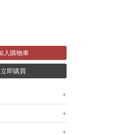
價
格
加入購物車
立即購買
機或平板電腦上管理通話的專業人士
200
系列有線但不失靈活，以入門級
佩戴體驗。
B
接口連接
PC
或平板電腦管理通