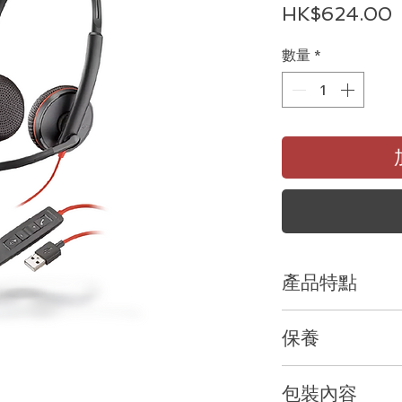
HK$624.00
數量
*
產品特點
多種連接方式
保養
適合需要在
PC
，手
使用。
Blackwire 3
2
年原廠保養
價格打造舒適耐用的
包裝內容
您可以使用標準
US