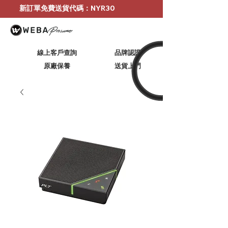
新訂單免費送貨代碼：NYR30
線上客戶查詢
品牌認證
原廠保養
​送貨上門