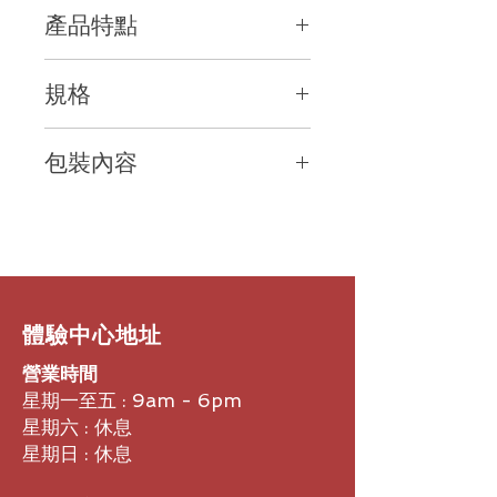
產品特點
立體聲藍牙揚聲器，配備四個定向麥克
規格
風
如果您期望在小型會議室中體驗出眾會
通過USB連接到PC，並通過藍牙連
議效果，Calisto 7200 是您的不二之
包裝內容
接到移動設備
選。這款揚聲器配備四個定向麥克風，
藍牙版本：藍牙4.1 + EDR;配對多
可提供 360˚ 音頻覆蓋，並能過濾掉擾
帶鎖定機構的10英尺USB電纜
達10個設備
人的噪音。 Calisto 7200 採用 USB
揚聲器
無線固件和語言更新：不支持
和藍牙連接方式，配備觸摸感應控件，
4英尺USB電纜
藍牙等級：Class 2
可隨時滿足您的需求。
攜帶行李
麥克風拾音：10英尺（3米）
螺絲刀
指定靜音按鈕：是
適用於小型會議室的強勁音質
安全手冊
專用語音控制按鈕：無
Calisto 7200 專為 4 至 6 人會議室
​體驗中心地址
快速入門指南
揚聲器頻率響應：200 Hz至14
設計，確保通話方均能聽到清晰的音
保修卡
營業時間
kHz
質。 360˚ 覆蓋整個房間並帶有回音消
重量：13.3盎司/ 372克
除功能，確保無干擾協作。
星期一至五 : 9am - 6pm
通話時間：長達6.5小時
星期六 : 休息
待機時間：最多1週
只要您準備就緒，它便能隨時開始
星期日 : 休息
充電時間：3-6小時，取決於方法
簡單易用的 Calisto 7200 讓您有更多
工作溫度：32°F - 104°F（0 -
時間開展協作，減少故障診斷所需花費