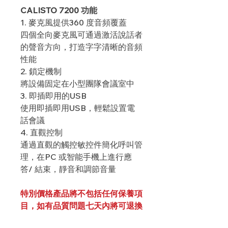
CALISTO 7200 功能
1. 麥克風提供360 度音頻覆蓋
四個全向麥克風可通過激活說話者
的聲音方向，打造字字清晰的音頻
性能
2. 鎖定機制
將設備固定在小型團隊會議室中
3. 即插即用的USB
使用即插即用USB，輕鬆設置電
話會議
4. 直觀控制
通過直觀的觸控敏控件簡化呼叫管
理，在PC 或智能手機上進行應
答/ 結束，靜音和調節音量
特別價格產品將不包括任何保養項
目，如有品質問題七天內將可退換