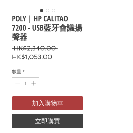
POLY | HP CALITAO
7200 - USB藍牙會議揚
聲器
一
 HK$2,340.00 
促
般
HK$1,053.00
銷
價
數量
*
價
格
格
加入購物車
立即購買