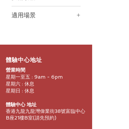
人、支援擴充模組、Poly
支援音訊編碼 G.711, G.722,
NoiseBlockAI + Acoustic Fence + HD
適用場景
G.729AB, iLBC, OPUS, G.722.1
Voice 音質優化、PoE 電源／雙
等、雙 100/1000 Mbps RJ‑45 網路
Gigabit 埠、USB‑C & RJ‑9 耳機插
企業辦公室、客服中心、行政單位、熱
埠、USB‑C 連接、SIP 協定支援、
孔、抗菌 Microban 保護。
桌 (hot‑desking) 辦公區、居家／遠端
PoE (或外接電源)、IPS 彩色 LCD 顯
辦公環境、多線管理需求、需要清晰語
示螢幕 (主 3.5″ 320×240)、支援耳
音、多人/分機通話、快速聯絡人撥號
機、免持與擴充模組。
與高效率通話管理的工作場所。
​體驗中心地址
營業時間
星期一至五 : 9am - 6pm
星期六 : 休息
星期日 : 休息
體驗中心 地址
香港九龍九龍灣偉業街38號富臨中心
B座21樓B室​(請先預約)