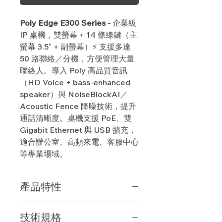
Poly Edge E300 Series -
企業級
IP 桌機，雙螢幕 + 14 條線鍵（主
螢幕 3.5″ + 副螢幕）⚡ 支援多達
50 路聯絡／分機，方便管理大量
聯絡人。導入 Poly 高品質音訊
（HD Voice + bass-enhanced
speaker）與 NoiseBlockAI／
Acoustic Fence 降噪技術，提升
通話清晰度。桌機支援 PoE、雙
Gigabit Ethernet 與 USB 擴充，
適合辦公室、高頻來電、客服中心
等專業場域。
產品特性
雙螢幕設計 (3.5″ 主 + 2.4″ 副)、最多
技術規格
支援 32 條線路 + 多組快速撥號／聯絡