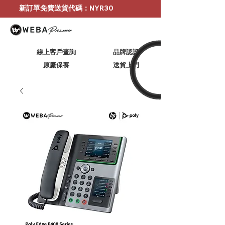
新訂單免費送貨代碼：NYR30
線上客戶查詢
品牌認證
原廠保養
​送貨上門