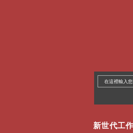
不會影響它的受歡迎
舒適、舒適、舒適
Voyager Free 
換到5-9，然後再切
無線耳機精緻輕便，重
塞，可最大限度地減
離效果。先進的側音
多大，聲音不會發緊
連接到更多想要聆聽
在多個設備之間無縫
多點技術可一次連接多
步、原地空轉或搜索信
話，不會錯過任何一
利用有線資源實現無
智能充電盒配有3.5
比如機上娛樂系統，
新世代工作
專為企業使用設計
IT 認證！