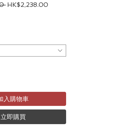
一
促
0 
HK$2,238.00
般
銷
價
價
格
格
加入購物車
立即購買