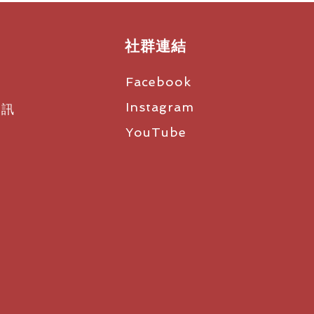
獲享不間斷的聆聽體驗
店還是熙熙攘攘的通勤路上，周圍的
擾。自適應混合ANC 自動調整佩
社群連結
音，提供安靜舒適體驗。透明模式具
需取下耳機就能調回自然的周圍環境
Facebook
Instagram
資訊
，一切盡在掌控
狀態和音頻
YouTube
ee 60+，無需掛斷通話或停下手頭任
調節音量、連接外部資源、切換設
顯示屏和直觀圖標，智能充電盒才能
進而能夠快速處理這些信息。使用快
分鐘便可多通話一小時；為耳機充滿電
16.5 小時。
不會錯過任何節拍。高保真音效和10
機轉變為便攜式立體聲音響。所以當
流式傳輸音樂、節目、播客和遊戲。