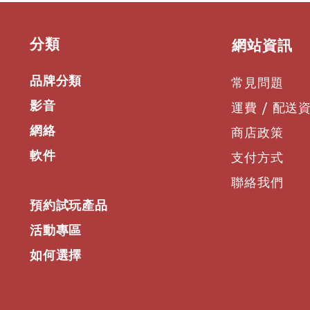
出色的降噪功能使您
無論是在喧鬧的咖啡
任何喧鬧都不會造成乾
​分類
​網站資訊
戴方式，消除適量噪
有兩種用戶設置，無
品牌分類
常見問題
聲音。
影音
運費 / 配送
輕輕一瞥、觸摸一下
動動指尖，便可掌控
網絡
商店政策
借助Voyager Fr
軟件
務，便可靜音通話、
支付方式
備。多虧有彩色觸控
聯絡我們
讓您知曉所需信息，
速充電，每充電15 
預約試玩產品
兩次，有效通話時間長達
活動專區
所有一切恰到好處
如何選擇
沉浸式立體聲音效
從工作到播放列表，
毫米喇叭單元可將耳
您需要休息時，可以