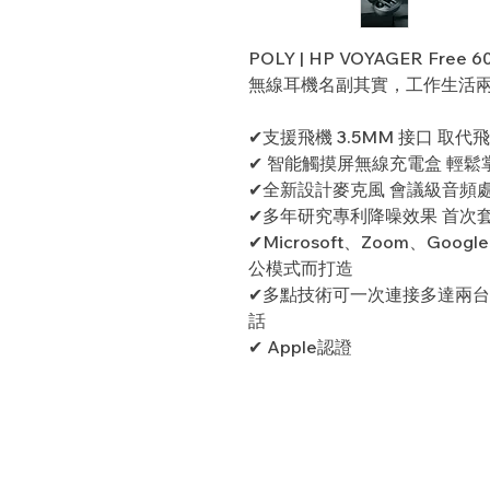
POLY | HP VOYAGER Free 6
無線耳機名副其實，工作生活
✔支援飛機 3.5MM 接口 取
✔ 智能觸摸屏無線充電盒 輕
✔全新設計麥克風 會議級音頻
✔多年研究專利降噪效果 首次
✔Microsoft、Zoom、Go
公模式而打造
✔多點技術可一次連接多達兩台
話
✔ Apple認證