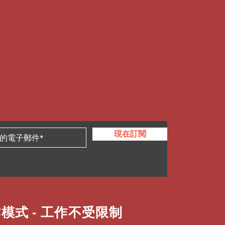
程度
60 耳機設計注重舒適度，從9-5 無縫切
換回來，您不會錯過任何細節。這款
量5.8 克，配有三種尺寸的錐形耳
少耳內壓力，同時提供理想的音頻隔
技術，讓您意識到自己講話的聲音有
。
的內容
切換
達兩台藍牙® 設備，無需重新同
現在訂閱
號。無縫管理手機和PC 之間的通
個節拍。
線
 毫米音頻端口，方便連接外部資源，
無需連接線纜便可欣賞電影。
模式 - 工作不受限制