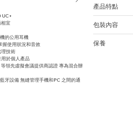
產品特點
0 UC+
迎接新的工作耳機
兩相宜
包裝內容
會議時間專注時間自
Voyager Free
代飛機的公用耳機
Voyager Free 60
案。採用ANC 和三
保養
智能充電盒採用Po
雙方的聲音都清晰無比
鬆掌握使用狀況和音效
顯示屏和Qi 
意移動，還能讓您動
處理技術
1年有限保養(人為因
大、中、小號
播放列表、播客，甚至
套用於個人產品
USB 充電線（
准這款設備，因為它
ogle 等領先虛擬會議提供商認證 專為混合辦
BT700 USB
工作，並且可以從全
USB 轉3.5
藍牙設備 無縫管理手機和PC 之間的通
提高音量隔絕噪音
先進的麥克風設計和
麥克風檢查，一、二
列，對您的聲音進行
音，無論您在何處接
響亮。借助WindSm
天自由走動，無需中
專注工作隔絕乾擾