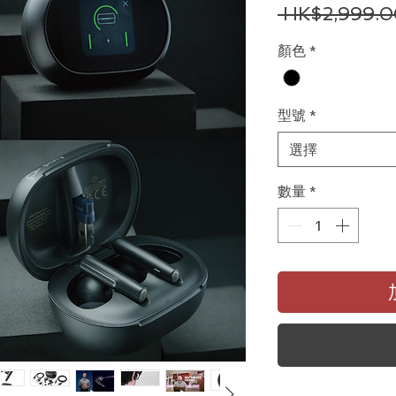
 HK$2,999.0
顏色
*
型號
*
選擇
數量
*