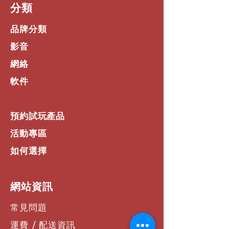
​分類
有些人喜歡立體聲耳機。有些人傾向於
單聲道。其他人更願意保持他們的選
品牌分類
擇。Savi 8200 辦公室和 UC 系列耳
機是真正的取悅人群 - 具有單聲道、立
影音
體聲和可轉換選項。對於培訓和團隊協
網絡
作，人們最多可以將四個耳機放在一個
底座上
軟件
定制體驗
IT 團隊可以選擇設置以使用
預約試玩產品
Plantronics Hub 桌面自定義您的耳
機。選擇語言首選項和功能設置，並使
活動專區
用最新固件使設備保持最新狀態。
如何選擇
Plantronics Manager Pro 提供遠程管
理、耳機庫存和使用情況監控，因此
IT 可以輕鬆掌握這一切。
​網站資訊
常見問題
運費 / 配送資訊