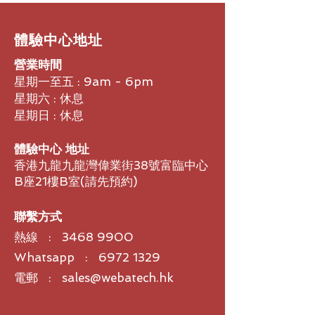
備上方便地召開會議。對於那些只需要
計算機連接的人來說，Savi 8200 UC
系列是理想的選擇。
​體驗中心地址
營業時間
更好的無線對話
即使在嘈雜的環境中，人們也可以通過
星期一至五 : 9am - 6pm
佩戴具有主動降噪功能的 DECT™ 立
星期六 : 休息
體聲耳機來阻擋揚聲器周圍的噪音，從
星期日 : 休息
而使聲音達到最佳狀態。對於需要額外
隱私的敏感對話，他們可以打開關閉對
體驗中心 地址
話限制功能。
香港九龍九龍灣偉業街38號富臨中心
B座21樓B室​(請先預約)
保持充電。再進一步。
Savi 8200 Office 和 UC 系列耳機可
在需要時隨時使用，一次充電可提供長
聯繫方式
達 13 小時的通話時間，並配有可無限
熱線 :
3468 9900
通話時間的熱插拔電池。每個人都可以
移動、處理多項任務並完成更多工作。
Whatsapp : 6972 1329
方便的語音提示會通知他們靜音狀態、
電郵 : sales@webatech.hk
無線範圍限制等。
更多選擇。更好的採用。