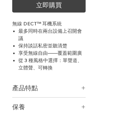
立即購買
無線 DECT™ 耳機系統
最多同時在兩台設備上召開會
議
保持談話私密並聽清楚
享受無線自由——覆蓋範圍廣
從 3 種風格中選擇：單聲道、
立體聲、可轉換
產品特點
靈活連接
保養
當今的企業和聯絡中心專業人員使用各
種設備工作——從 PC 和 Mac 到移動
一年
電話和桌面電話。Savi 8200 辦公系
列耳機底座具有 3 路連接（計算機、桌
面電話和移動電話），可同時在兩台設