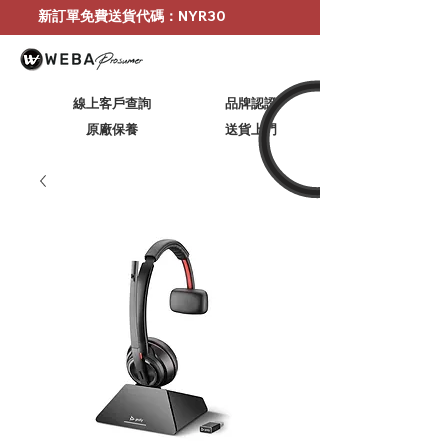
新訂單免費送貨代碼：NYR30
線上客戶查詢
品牌認證
原廠保養
​送貨上門