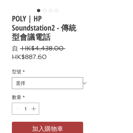
POLY | HP
Soundstation2 - 傳統
型會議電話
一
自
 HK$4,438.00 
促
般
HK$887.60
銷
價
型號
*
價
格
格
數量
*
加入購物車