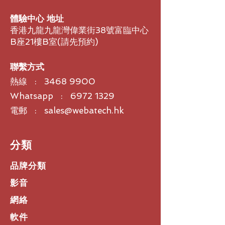
電源
110V 60Hz
交流
/220V 50 Hz
交流
體驗中心 地址
（取決於國家
/
地區指定的
SKU
）
香港九龍九龍灣偉業街38號富臨中心
B座21樓B室​(請先預約)
網路介面
雙線
RJ-11
模擬
PBX
或公共交換電話
網路介面
聯繫方式
熱線 :
3468 9900
顯示螢幕
*
Whatsapp : 6972 1329
132x65
像素圖像化背光
LCD
顯示器
電郵 : sales@webatech.hk
使用者介面
*
用戶可選擇鈴聲
可配置的軟鍵，用於輕鬆撥打語音會議
​分類
服務
多語言支援：英語、德語、法語、義大
品牌分類
利文、西班牙文、葡萄牙文、挪威文
管理員密碼保護設置
影音
網絡
來電顯示與通訊錄
*
支援多個來電顯示標準
**
：
Bellcore
軟件
Type 1
（需要電話公司訂閱才能啟