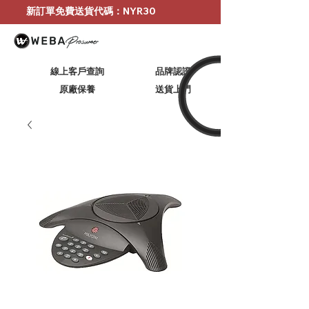
新訂單免費送貨代碼：NYR30
線上客戶查詢
品牌認證
原廠保養
​送貨上門