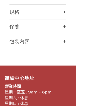
1.
聽與說同樣清晰
規格
Poly
的
Acoustic Clarity
和
360
度麥克
風覆蓋，以及智能混音功能可突出講話
架構
者的發言。
保養
桌面主控台包含音訊處理功能和鍵盤。
牆壁模組包含電源和電話線介面。
2.
使用簡單
NTH
經典的
12
鍵鍵盤和背光
LCD
顯示屏上的
包裝內容
線路介面包括連接桌面主控台的
21
英
清晰提示使電話會議的召開和管理變得
尺（
6.4
公尺）單線連接和連接
RJ-11
簡單。
主機
電話插孔的
7
英尺（
2.1
公尺）連接
2
個心形延伸麥克風
300 – 3500
線。
選擇式延伸麥克風模組透過
8
英
3.
輕鬆安裝和管理
Hz
（僅限
EX
型號）
尺（
2.4
公尺）電纜連接主控台
可連接到任何模擬電話插孔，並可通過
模擬分機連接到
PBX
主控台規格
尺寸（長
x
寬
x
高）
4.
我們在您所做的任何地方工作
​體驗中心地址
14.5 x 12.25 x 2.5
英吋
Poly
會議電話可與超過
60
個通信平
台
營業時間
（
36.8 x 31.1 x 6.4
釐米）
互通。
我們致力於與我們的合作夥伴
重量
合作，以保持最新的互操作性
，因此
星期一至五 : 9am - 6pm
1.75
磅
（
0.8
公斤）
您可以選擇適合您的產品，我們也會這
星期六 : 休息
樣做。
星期日 : 休息