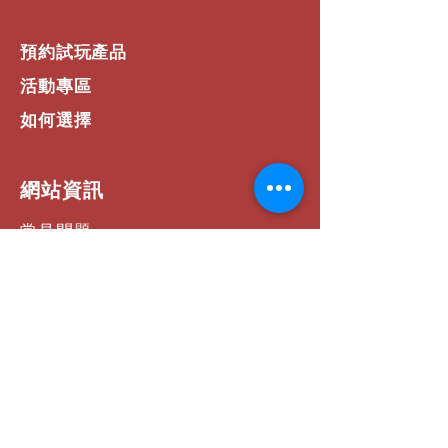
動）、
ETSI
、
DTMF
、
British
Telecom
預約試玩產品
電話簿
/
快速撥號清單
–
最多
25
條
*
活動專區
*
不是所有型號都可用
如何選擇
**
由於來電顯示標準的多樣性，某些
功能可能不是在所有地區都可用。
此
外，電話線連接的品質可能會影響來電
顯示功能。
來電顯示服務可能需要向
​網站資訊
您所在地區的服務提供者訂閱。
常見問題
鍵盤
運費 / 配送資訊
12
鍵電話鍵盤
掛機
/
摘機、會議、靜音、音量調大
/
調
商店政策
小鍵、選單、導覽鍵
*
3
個上下文相關軟鍵
*
，包括重撥、保
支付方式
持、可程式設計會議鍵
聯絡我們
主控台揚聲器
頻率回應：
300 - 3300 Hz
音量：在
0.5
公尺（峰值）音量下可
社群連結
調節至
94 dBA SPL