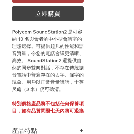
立即購買
Polycom SoundStation2
是可容
納
10
名與會者的中小型會議室的
理想選擇。可提供超凡的性能和語
音質量，令您的電話會議更清晰、
高效。
SoundStation2
還提供自
然的同步雙向對話，不存在傳統擴
音電話中普遍存在的丟字、漏字的
現象。用戶以正常音量講話，十英
尺處（
3
米）仍可聽清。
特別價格產品將不包括任何保養項
目，如有品質問題七天內將可退換
產品特點