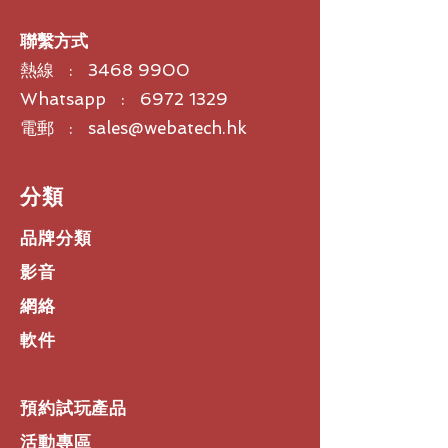
讓您專注於會議而不是控制設備。而且
它是內置的，PC上不需要驅動程序或
聯繫方式
軟件。 “平滑移動”和畫面和“對話”模式
熱線 :
3468 9900
可使協作體驗更加豐富。
5. 易於管理
Whatsapp : 6972 1329
基於雲的管理工具讓軟件更新和設置更
電郵 : sales@webatech.hk
改更加輕鬆，IT 無需離開辦公桌即可
進行集中管理和大規模部署，有助於消
除“sneakernet”。
​分類
品牌分類
影音
網絡
軟件
預約試玩產品
活動專區