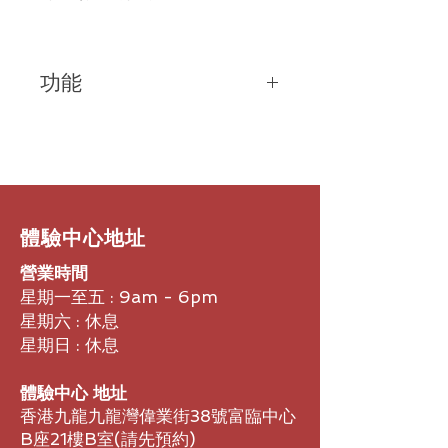
功能
1. 一流的音頻
提供同類產品中的優質音頻，Poly
Studio 讓通話中的每個字都能被清晰
聆聽。你或許無法想像 USB 視頻設備
的效果竟這麼好。
2. NOISEBLOCKAI 人工智能噪音屏蔽
​體驗中心地址
技術
市售唯一具有 NoiseBlockAI 技術的
營業時間
USB 視頻設備，智能地排除乾擾會議
星期一至五 : 9am - 6pm
的聲音。
星期六 : 休息
3. ACOUSTIC FENCE 拾音魔牆技術
星期日 : 休息
通話外的噪音和交談可通過 Acoustic
Fence 技術消除，只捕捉特定範圍內的
體驗中心 地址
語音。
香港九龍九龍灣偉業街38號富臨中心
4. 自動取景
B座21樓B室​(請先預約)
通過自動群組取景和發言人跟踪功能，