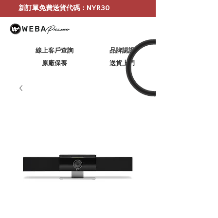
新訂單免費送貨代碼：NYR30
線上客戶查詢
品牌認證
原廠保養
​送貨上門