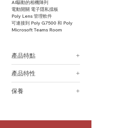
AI
驅動的相機陣列
電動開關
電子隱私擋板
Poly Lens
管理軟件
可連接到
Poly G7500
和
Poly
Microsoft Teams Room
產品特點
1.
可將任意房間連接至會議室
產品特性
我們終於打造出了一款採用智能設計且
適用於更為智能的混合會議的攝像頭
1.
高端光學元件
Poly Studio E70
是同類首創智能攝像
保養
配備
2,000
萬像素
4K
傳感器的雙鏡
頭，它以令人振奮的視頻質量、先進的
頭，可提供逼真視頻體驗
音頻功能和新一代分析能力為會議室提
價格包含1年香港地區保養
2.
人工智能驅動型攝像頭列陣
供有力支持。配備
2,000
萬像素
4K
傳
Poly DirectorAI
可提供超精準的發言
感器的雙鏡頭在
Poly DirectorAI
技術
人追踪功能以及專業級群組取景功能
加持下，可打造出無與倫比的視頻體
3.
隱私快門
驗，是混合辦公環境的理想之選。
配備快如閃電的電動式集成電子隱私快
2.
清晰無比的視頻