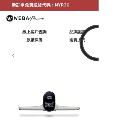
新訂單免費送貨代碼：NYR30
線上客戶查詢
品牌認證
原廠保養
​送貨上門