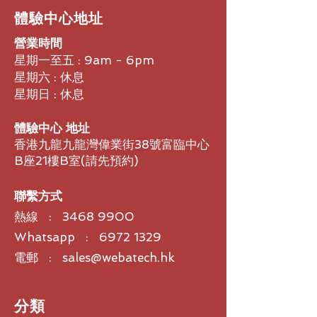
門，提升了安全程度
雙鏡頭和
2,000
萬像素
4K
傳感器，可
​體驗中心地址
4.
管理起來輕而易舉
提供逼真畫質
營業時間
Poly Lens
可幫助用戶進行輕鬆管理，
在大型會議室中使用
Poly Studio E70
確保延長正常使用時間並提供高級分析
時，能夠在廣角鏡頭和窄角鏡頭之間實
星期一至五 : 9am - 6pm
功能
現無人察覺的平穩過渡。與會人員將可
星期六 : 休息
5.
高級分析功能
以清晰看到會議室內的每個人，不錯過
星期日 : 休息
借助
Poly Lens
提供的高級分析功能，
一個細節。
全面了解您所處的環境
3.
高品質會議
體驗中心 地址
POLY DIRECTORAI
可提供精準的發
香港九龍九龍灣偉業街38號富臨中心
言人追踪功能以及專業級群組取景功能
B座21樓B室​(請先預約)
Poly DirectorAI
技術可打造出無與倫
比的視頻體驗，就像會議室內始終有一
個導演伴您左右一樣，確保與會人員可
聯繫方式
以清晰看到會議室內的每個人，非常適
熱線 :
3468 9900
合用於混合會議。
Whatsapp : 6972 1329
4.
標準隱私保護配置
電動式集成電子隱私快門提供瞬間隱私
電郵 : sales@webatech.hk
保護功能
我們在設計這款攝像頭時，考慮到了用
戶的種種需求，比如，配備電動式集成
​分類
電子隱私快門以提高安全程度。