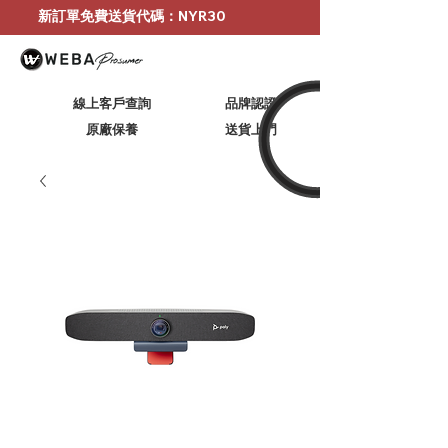
新訂單免費送貨代碼：NYR30
線上客戶查詢
品牌認證
原廠保養
​送貨上門