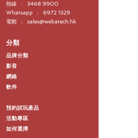
熱線 :
3468 9900
Whatsapp : 6972 1329
4.
音效出眾
保持良好音效。屏蔽噪音。
電郵 : sales@webatech.hk
無論您在哪里工作，周圍可能都會有各
種噪音
-
同事在飲水機附近閒談、狗
吠、您家的幼童出現緊急狀況等等，五
​分類
花八門。憑藉
NoiseBlockAI
人工智能
噪音屏蔽技術和
Acoustic Fence
拾音
品牌分類
魔牆技術，可防止噪音干擾和外間對話
干擾會議。防止中斷，避免尷尬局面。
影音
網絡
5.
可自由選擇工作方式
可與任何視頻應用程序配合使用
軟件
無需學習新知識。
Poly Studio P15
兼
容您熟知的視頻應用程序。只需通過簡
單的
USB
連接至您的
PC
或
Mac
，就
預約試玩產品
能徹底改變您的視頻會議體驗。
活動專區
如何選擇