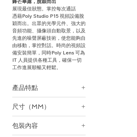
鋒芒畢露，脫穎而出
展現最佳狀態。掌控每次通話
憑藉
Poly Studio P15
視頻設備脫
穎而出。出眾的光學元件、強大的
音頻功能、攝像頭自動取景，以及
先進的噪聲屏蔽技術，使您能夠自
由移動，掌控對話。時尚的視頻設
備安裝簡單，同時
Poly Lens
可為
IT
人員提供各種工具，確保一切
工作進展順暢又輕鬆。
產品特點
1.
展現最佳形象，大放異彩
尺寸（MM）
攝像頭自動取景功能讓您始終處於焦點
位置
帶顯示器夾：
攝像頭自動取景一直以您為視野中心，
包裝內容
17 x 3 x 3
英寸（寬
x
高
x
深）
讓您不必一直坐在椅子上。當您可以移
425 x 70 x 78
毫米（寬
x
高
x
深）
動時，就能保持旺盛的精力。當您的精