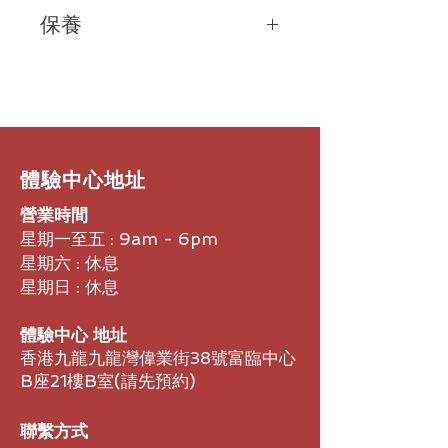
Poly Studio P15 USB
視頻設備
不帶顯示器夾：
力旺盛時，就能夠讓觀眾全神貫注地投
保養
可拆卸的顯示器夾
17 x 2.5 x 3
英寸（寬
x
高
x
深）
入會議中。憑藉
Poly Studio P15
的攝
電源
425 x 65 x 78
毫米（寬
x
高
x
深）
像頭自動取景功能，您可以隨意走動，
價格包含1年香港地區保養
電源線
但始終處於焦點位置。
USB-C
電纜（連接到
PC/Mac
上的
USB-A
端口時需要單獨的適配器，未
2.
隨時準備為您特寫
隨附）
體形小巧，盡享無比清晰的視聽效果
安裝說明書
Poly Studio P15
個人視頻設備設計時
尚，可以為您提供所需的一切，讓您在
​體驗中心地址
視頻通話中獲得出色的畫質和音效。出
營業時間
眾的光學元件和高性能
4K
圖像傳感
器，讓您大放異彩。
星期一至五 : 9am - 6pm
星期六 : 休息
3.
智能聲音讓您聽起來聰明理智
星期日 : 休息
創新聲學重新定義
“
響亮清晰
”
Poly
博詣的聲學創新使模糊音頻和
“
請
體驗中心 地址
再說一遍
”
成為歷史，而第一副登上月
香港九龍九龍灣偉業街38號富臨中心
球的耳機正是來自
Poly
博詣。集成揚
B座21樓B室​(請先預約)
聲器配備帶無源輻射器的聲學懸架，能
夠形成豐富的音效，而先進的多麥克風
陣列將跟隨您的動作拾取聲音，從而清
聯繫方式
晰傳達您的聲音。