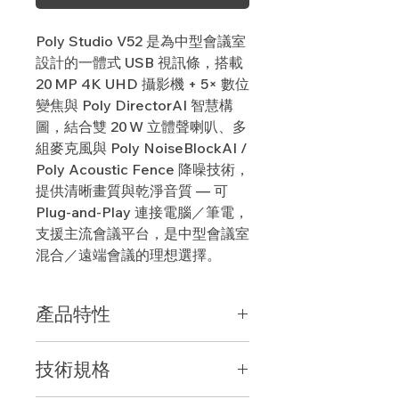
Poly Studio V52 是為中型會議室
設計的一體式 USB 視訊條，搭載
20 MP 4K UHD 攝影機 + 5× 數位
變焦與 Poly DirectorAI 智慧構
圖，結合雙 20 W 立體聲喇叭、多
組麥克風與 Poly NoiseBlockAI /
Poly Acoustic Fence 降噪技術，
提供清晰畫質與乾淨音質 — 可
Plug‑and‑Play 連接電腦／筆電，
支援主流會議平台，是中型會議室
混合／遠端會議的理想選擇。
產品特性
4K UHD 20 MP 單鏡頭 + 95° 水平／
技術規格
110° 對角視角 + 5× 數位變焦；AI 自
動畫面構圖 (群組、講者、人物模式)；