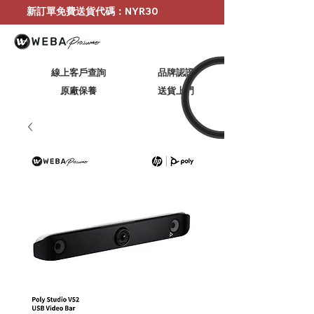
新訂單免費送貨代碼：NYR30
線上客戶查詢
品牌認證
原廠保養
​送貨上門