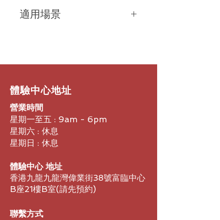
影像解析度 3840×2160 (4K UHD)
內建雙 20 W 立體聲喇叭 + 四麥克風
適用場景
@ 30 fps；支援 UVC 1.1／MJPEG／
(2× MEMS + 2× second‑order)，可涵
NV12；音訊支援最高 48 kHz/16‑bit，
蓋約 6 m 收音範圍。
6–12 人中型會議室、公司會議室、專
立體聲輸出；連接埠含 1 × USB‑C、
案討論室、混合辦公或遠端協作空間，
2 × USB‑A、1 × RJ‑45、HDMI‑out(配
特別適合希望快速部署、使用筆電／
置用)、支援 Wi‑Fi 6 / Bluetooth
PC 即可開會、畫質音質兼顧的場景。
5.0。
​體驗中心地址
營業時間
星期一至五 : 9am - 6pm
星期六 : 休息
星期日 : 休息
體驗中心 地址
香港九龍九龍灣偉業街38號富臨中心
B座21樓B室​(請先預約)
聯繫方式