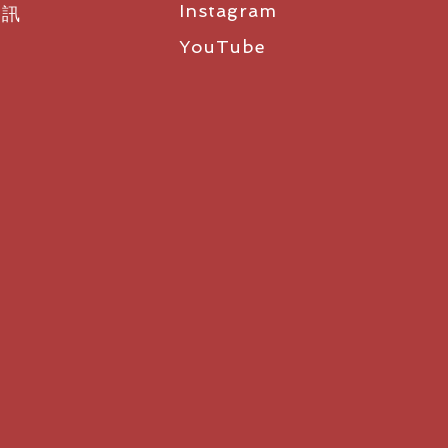
性。
Instagram
資訊
kAI
人工智能噪音屏蔽技術和
YouTube
魔牆技術，可防止干擾噪音和外界
議
始終連接到您最喜愛的視頻平台。
支持視頻即服務
(VaaS)
平台（包括
 Teams
），無需使用
PC
。而且，它
，讓用戶可以輕鬆連接至任何基於標
始終連接到您最喜愛的視頻平台。
VaaS
網關。
全屏觀看與會人員和內容。