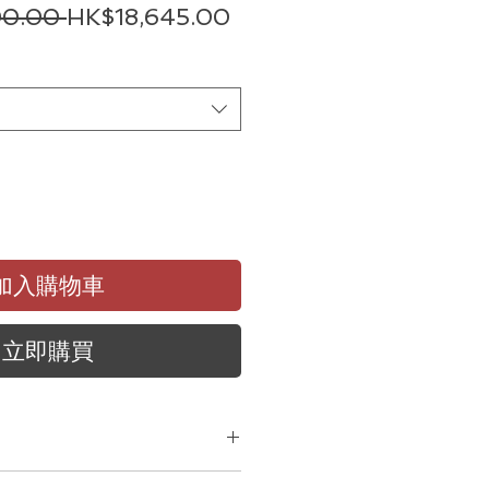
一
促
00.00 
HK$18,645.00
般
銷
價
價
格
格
加入購物車
立即購買
保養