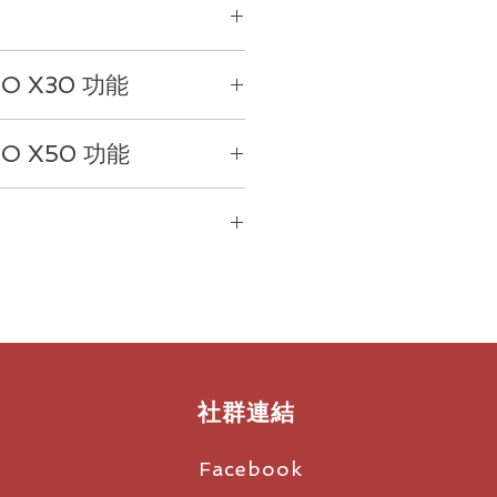
IO X30 功能
真正的大會議室級別的音頻和無比
ly Studio X50
多功能視頻設備內
IO X50 功能
騙了
- Studio X30
具有豐沛音頻，
支持功能，使用起來極為簡單，無需
聽得清清楚楚。
晰響亮。視頻效果自然流暢。而且，
可以在其設備上協作，無需線纜或託
採用獨特的隔音音腔設計，讓會議室
列
受到飽滿的音頻。
快又清晰的拾音效果都能確保人們聽
動運行。內置雲服務平台支持，無需
風，拾音範圍可覆蓋會議室的各個角
單，非常適合最多容納
10
位參與者的
置信的清晰度。
和跟踪功能，可在整個通話過程中將
的位置，讓您真切感受與他人的聯
社群連結
和跟踪功能，可在整個通話過程中將
更好地與外界保持聯繫。通過
的位置，讓您真切感受與他人的聯
擾，採用機器學習，同時藉助立體
kAI
人工智能噪音屏蔽技術和
音響效果。使用我們的新一代麥克風
Facebook
魔牆技術，可防止干擾噪音和外界
或無線連接輕鬆共享內容。雙顯示器