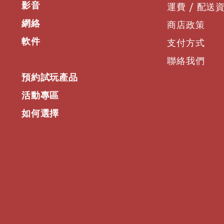
4.
噪音屏蔽創新
通話干擾會議。
支持帶來極大的靈活
影音
運費 / 配送
憑藉
Poly NoiseBloc
網絡
Acoustic Fence
拾音
5.
內置雲視頻軟件
商店政策
按自己的方式召開會
通話干擾會議。
無需
PC
或
Mac
即可
Poly Studio X
本機
軟件
支付方式
Zoom
和
Microsoft
5.
內置雲視頻軟件
還支持
H.323
和
SIP
聯絡我們
無需
PC
或
Mac
即可
準的視頻解決方案或
預約試玩產品
6.
支持雙顯示屏
活動專區
連接
2
台顯示屏，可
如何選擇