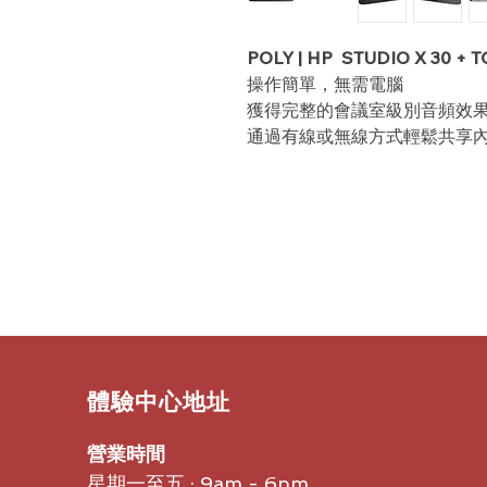
POLY | HP STUDIO X 30 + 
操作簡單，無需電腦
獲得完整的會議室級別音頻效
通過有線或無線方式輕鬆共享
​體驗中心地址
營業時間
星期一至五 : 9am - 6pm