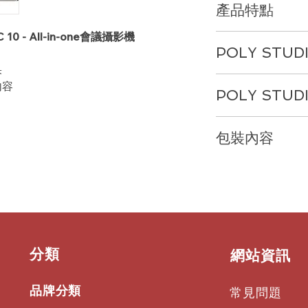
產品特點
TC 10 - All-in-one會議攝影機
產品特點
POLY STUD
非常簡單的視頻會議
在
中型
會議室中體驗
果
1.
強大的音頻
震撼的視頻效果。
Po
內容
POLY STUD
別被它小巧的尺寸欺
置領先的雲視頻服務
足以確保每個人都能
PC
或
Mac
。聲音清
1.
豐富且豐沛的音頻
無線內容共享讓用戶
包裝內容
高性能立體聲揚聲器
2.
波束成型麥克風陣
架。
中的所有員工都能感
無論您坐在哪裡，明
Poly Studio X30
到您的聲音。
簡單設置，反璞歸真
線纜包
2.
先進的麥克風設計
讓中型會議室快速啟
顯示器夾
獨特的二階梯度麥克
3.
智能攝像頭
PC
或
Mac
。安裝簡
隱私鏡頭保護蓋
落，讓員工暢享難以
高品質的攝像頭取景
會議室。
------
視覺焦點保持在正確
Poly Studio X50
3.
智能攝像頭
繫。
高品質性能
​分類
​網站資訊
線纜包
高品質的攝像頭取景
智能攝像頭取景讓您
壁掛支架
視覺焦點保持在正確
4.
噪音屏蔽創新
NoiseBlockAI
阻擋干
隱私鏡頭保護蓋
繫。
憑藉
Poly NoiseBloc
聲揚聲器帶來豐沛的
品牌分類
常見問題
Acoustic Fence
拾音
捕捉聲音。通過有線