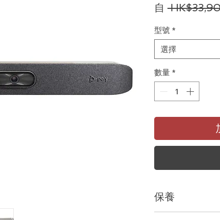
自
 HK$33,9
型號
*
選擇
數量
*
保養
價格包含1年香港地區