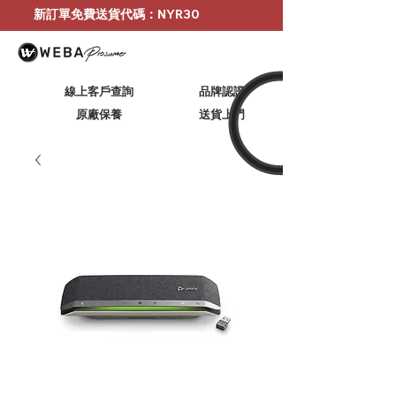
新訂單免費送貨代碼：NYR30
線上客戶查詢
品牌認證
原廠保養
​送貨上門