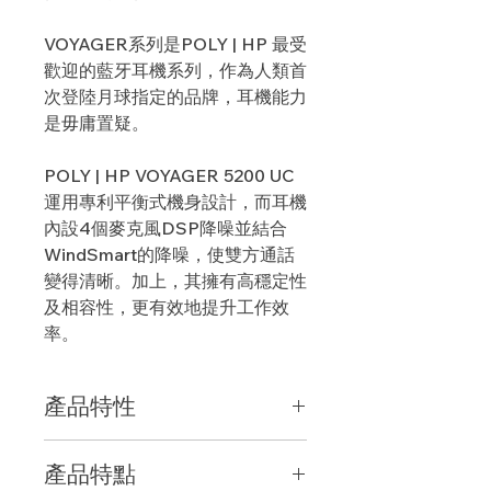
VOYAGER系列是POLY | HP 最受
歡迎的藍牙耳機系列，作為人類首
次登陸月球指定的品牌，耳機能力
是毋庸置疑。
POLY | HP VOYAGER 5200 UC
運用專利平衡式機身設計，而耳機
內設4個麥克風DSP降噪並結合
WindSmart的降噪，使雙方通話
變得清晰。加上，其擁有高穩定性
及相容性，更有效地提升工作效
率。
產品特性
-
網路通訊軟體和行動通訊高效率雙用
產品特點
款