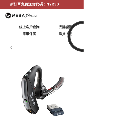
新訂單免費送貨代碼：NYR30
線上客戶查詢
品牌認證
原廠保養
​送貨上門