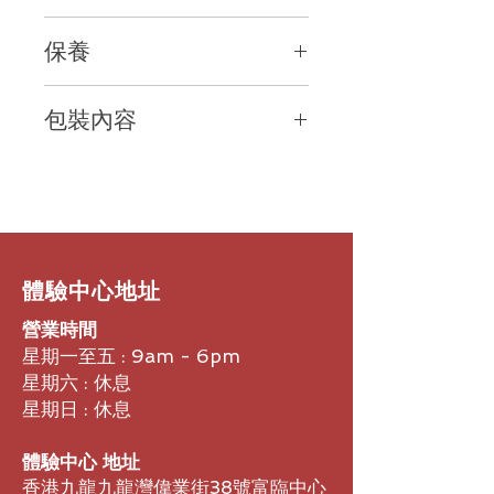
-
超強四麥克風
+DSP
降背景噪音
1.
語音指令
-
中文聲控接聽
保養
使用麥克風桿上的紅色二合一按鈕，可
-
通過
Skype for Business
認證，並為
輕鬆激活
Siri
、
Google Now
或
Microsoft Lync
優化
2
年有限保養
(
人為因素除外
)
Cortana
。並可語音提醒剩餘通話時
-
適用於
Avaya
、
CISCO
、
IBM
、
NEC
包裝內容
間，自動播報來電人員的姓名，您無需
等多家大廠通訊軟體
動手只需說出
“
接聽
”
或
“
忽略
”
，即可應
-HD
寬頻清晰話質
Voyager 5200 UC
耳機主體
×1
答來電。通話期間，只需按下紅色按鈕
-SoundGuard
聽力保護科技，免於過
充電收納盒
×1
即可在靜音開啟和靜音關閉之間輕鬆切
大聲音傷害
BT600(
藍牙接收器
)x1
換。在靜音模式通話時，耳機會自動偵
-
藍牙
4.1/
支援
A2DP
，可聽音樂
micro USB
傳輸線
×1
測到語音並發出震動提示。
-NFC
快速配對
耳掛
×1
-
內建多國語音提示
/
命令
/
唱名
矽膠耳塞
S/M(
機身
)/L
各
1
2.
四麥克風降噪，音質清晰
-Smart Sensor
智能傳感器先進技術
​體驗中心地址
無論您是在嘈雜的城市街道，還是街角
-
可同時連結二個藍牙設備
(
一對二
)
營業時間
的咖啡館，生活中一些重要的電話總是
-Plantronics Hub app
支援更多設定
/
不期而至。
VOYAGER 5200
系列結
更新
星期一至五 : 9am - 6pm
合繽特力專有六層
WindSmart
®
降風噪
-
收納充電盒可額外堤供最高
10
小時
星期六 : 休息
技術以及四個自適應
DSP
降噪麥克
-
收納充電盒觸摸
LED
燈直覺電量顯示
星期日 : 休息
風，能夠有效分辨語音，消減風噪及環
境噪音。無論您是身處室內還是室外，
體驗中心 地址
都能為您提供清晰的通話體驗。
香港九龍九龍灣偉業街38號富臨中心