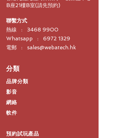
B座21樓B室​(請先預約)
3.
耳機通話時間
約
7
小時
*
*
相關時間視個人使用狀況、手機設定
聯繫方式
與周遭環境
/
溫度而有所差異
熱線 :
3468 9900
Whatsapp : 6972 1329
電郵 : sales@webatech.hk
​分類
品牌分類
影音
網絡
軟件
預約試玩產品