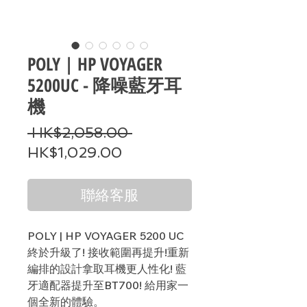
POLY | HP VOYAGER
5200UC - 降噪藍牙耳
機
一
 HK$2,058.00 
促
般
HK$1,029.00
銷
價
價
格
聯絡客服
格
POLY | HP VOYAGER 5200 UC
終於升級了! 接收範圍再提升!重新
編排的設計拿取耳機更人性化! 藍
牙適配器提升至BT700! 給用家一
個全新的體驗。