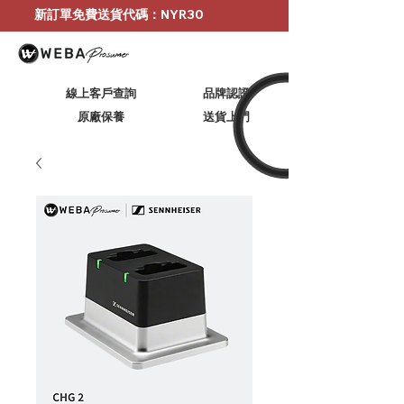
新訂單免費送貨代碼：NYR30
線上客戶查詢
品牌認證
原廠保養
​送貨上門