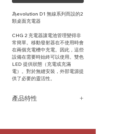
為evolution D1 無線系列而設的2
顆桌面充電器
CHG 2 充電器讓電池管理變得非
常簡單。移動發射器在不使用時會
在兩個充電槽中充電。因此，這些
設備在需要時始終可以使用。雙色
LED 提供狀態（充電或充滿
電）。對於無縫安裝，外部電源提
供了必要的靈活性。
產品特性
SL DW 和 AVX 兩槽充電器
腰包式或手持式通用充電插槽
外置直流適配器