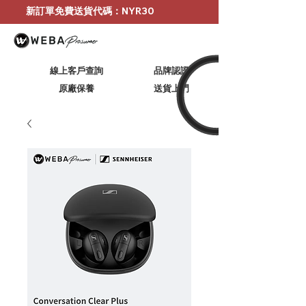
新訂單免費送貨代碼：NYR30
線上客戶查詢
品牌認證
原廠保養
​送貨上門