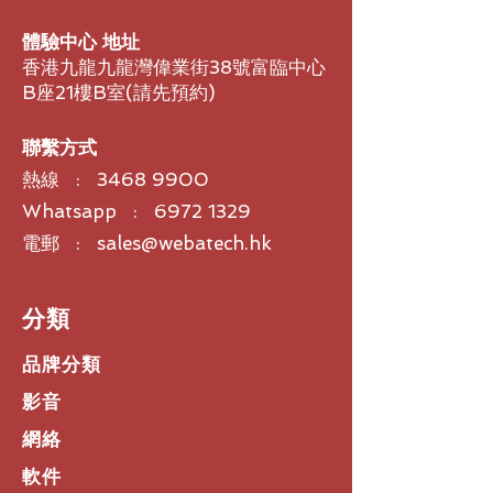
/ 2 mW)
體驗中心 地址
- Speaker impedance - Not
香港九龍九龍灣偉業街38號富臨中心
applicable (active BT headphones)
B座21樓B室​(請先預約)
- 主動降噪 - Yes
- Mic principle - Analog MEMS
- Mic pick-up pattern - Scene
聯繫方式
dependent automatic control from
熱線 :
3468 9900
omni to directional beamforming
- Battery lifespan - Up to 9 hrs; 2
Whatsapp : 6972 1329
additional charges through charging
電郵 : sales@webatech.hk
case
- 充電時間 - The system charge
time is 5 hours
​分類
- 電池類型 - Built-in Lithium-Ion
rechargeable batteries; left/right
品牌分類
earbud: 70 mAh, charging case:
500mAh
影音
- 電源 - 5 V⎓, rated current 900
網絡
mA, USB charging via USB-C
socket at charging case
軟件
- Product weight - 67.6 g (earbuds