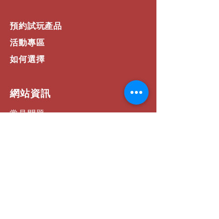
and charging case), 5.7 g earbud
(6.3 g with ear coupling), 55 g
預約試玩產品
(charging case)
- Product dimension - 27.1 x 18.2 x
活動專區
20.6 mm (earbuds), 68.0 x 66.9 x
32.6 mm (charging case)
如何選擇
- Operating condition - Temp: 0 to
+40°C, Rel. humidity <85% (non
condensing)
​網站資訊
- Storage & transport condition -
Temp: –20 to +60°C, Rel. humidity
常見問題
< 70% (non condensing)
運費 / 配送資訊
- 應用程式支援 - Conversation Clear
app for iOS™ and Android™
商店政策
- Country of origin - Switzerland
and Vietnam
支付方式
聯絡我們
社群連結