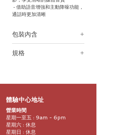
- 借助語音增強和主動降噪功能，
通話時更加清晰
包裝內含
- 一對耳機
規格
- 3種尺寸的矽膠耳墊（S/M/L）
- 飛鰭套裝 (S/M/L)
- 穿著風格 - 真正的無線身歷聲耳機
- 充電盒
- 佩戴方式 - 入耳式，有佔用
- USB-C 電纜
- 連接 - 相容藍牙4.2，1類，10
- 快速使用指南和安全使用指南
mW（最大）
- 合規表
- Operation frequency band - 2402
- 2480 MHz
​體驗中心地址
- Supported Profiles - A2DP (SBC),
HFP (CVSD, mSBC), AVRCP, DID
營業時間
- Speaker principle & type/size - 12
星期一至五 : 9am - 6pm
mm diameter
星期六 : 休息
- 揚聲器頻率範圍 - 20 Hz 至 20 kHz
星期日 : 休息
- 揚聲器靈敏度 - 100 dBSPL (1 kHz