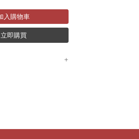
加入購物車
立即購買
圍- 使用專有的Sennheiser高效能
PAC)，無需設定無線發射器的增益
能可快速掃描您的環境，並以等距分佈部
備RF知識也能輕鬆完成
ontrol Cockpit、Wireless
ager（WSM將於2023 年年中推出）
用的第三方媒體控制系統實現支援
制
E)使用Smart Assist應用程式進行
25公尺（將於2023 年底推出）
加密安全傳輸