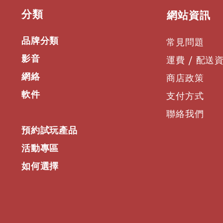
可充電鋰離子電池B
​分類
​網站資訊
小時
功能按鈕- 直接
品牌分類
包括按鈕鎖定功能
常見問題
「始終開啟」訊息的
影音
運費 / 配送
池時也可在螢幕上
等距分佈通道間距
網絡
商店政策
式，600 kHz間
模式，具有300 
軟件
支付方式
高達88 MHz的
得益於專有的Senn
聯絡我們
(SePAC)，可實
預約試玩產品
數位音訊微調
具有充電觸點的發
活動專區
充電器進行設備內
如何選擇
Sennheiser標準
Neumann音頭
多種可選充電選項：C
6000全機架充電
市）
全球使用（特定頻