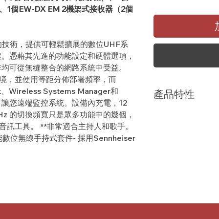
1個EW-DX EM 2機架式接收器（2個
過精湛的技術，提供可輕鬆擴展的數位UHF系
程。憑藉其先進的功能設定和硬體選項，
作均可從無縫整合的網路系統中受益。
的環境，並使用等距分佈部署頻率，而
it、Wireless Systems Manager和
產品特性
工具可讓您遠端監控系統。設備內充電，12
Hz 的切換頻寬只是眾多功能中的幾個，
134 dB輸入動態範
音訊編解碼器(Se
的音訊工具。 **非常適合主持人和歌手。
AutoScan功
位無線手持式套件- 採用Sennheiser
署頻率，即使不具
透過Sennheiser的C
Systems Man
和經由外掛程式使
網路的擴展遠端控
透過低能耗藍牙(BL
遠端控制，距離可達
使用AES 256