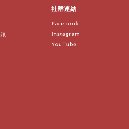
A 70（隨附），工作時間長達12
社群連結
從手持式發射器控制所有發射器設置，
Facebook
持續E-Ink顯示器- 即使在取出電
Instagram
資訊
看到參數
，輕鬆分配無互調通道：標準模
YouTube
隔，最多146個通道；鏈結密度(LD)
kHz間隔，最多293個通道
切換頻寬
heiser高效能音訊編解碼器
現1.9 ms低延遲的無線傳輸
射器，這些充電觸點使用CHG 70N
充電（單獨出售）
音頭介面- 與多種Sennheiser和
相容（單獨出售）
HG 70 N、L 70 USB、用於L
站的LM 6070模組（2023年上
率受當地RF法規約束）