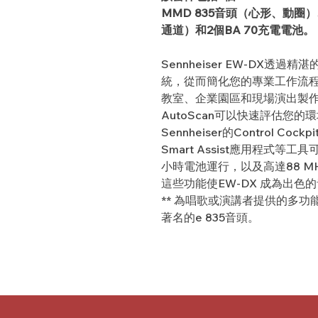
MMD 835音頭（心形、動圈）、
通道）和2個BA 70充電電池。
Sennheiser EW-DX透
統，從而簡化您的專業工作流
教室、企業園區和現場演出製
AutoScan可以快速評估您
Sennheiser的Control Cockp
Smart Assist應用程式等
小時電池運行，以及高達88 M
這些功能使EW-DX 成為出色
** 為唱歌或演講者提供的多功能數
著名的e 835音頭。