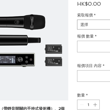
價
HK$0.00
格
索取報價
*
選擇
報價 數量
*
報價項目 內容
*
數量
*
M-S（帶靜音開關的手持式發射機）、2個