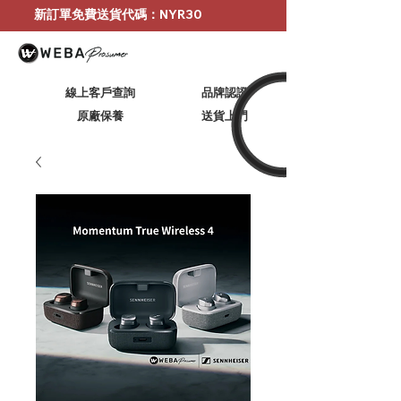
新訂單免費送貨代碼：NYR30
線上客戶查詢
品牌認證
原廠保養
​送貨上門