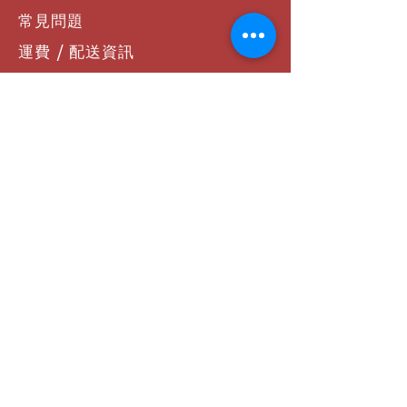
下載Sennheiser Smart Control應
常見問題
用程序，定制您的聲音，享受全面
運費 / 配送資訊
的體驗。
可持續發展
商店政策
我們致力於降低包裝對環境的影
響，MOMENTUM True Wireless
支付方式
4是我們迄今為止最環保的真無線耳
聯絡我們
機。
品質保證
我們的產品經過嚴格的測試，確保
社群連結
堅固耐用。
享受音樂，享受生活。MOMENTUM
True Wireless 4帶給您無與倫比的聆
Facebook
聽體驗！
Instagram
YouTube