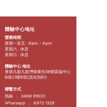
優質音質與細節呈現
Sennheiser Signature Sound 帶來
卓越的音質保證，確保每個音符都
能清晰呈現，每份情感都能真切感
受。TrueResponse音頻傳感器系
統提供高端聲音體驗，低音有力，
​體驗中心地址
高音細膩。
自適應降噪
營業時間
自適應降噪（ANC）根據您的環境
星期一至五 : 9am - 6pm
自動調整，提供沉浸式聆聽體驗。
星期六 : 休息
讓您享受純凈的音樂世界，無干
星期日 : 休息
擾。
未來技術
體驗中心 地址
享受Auracast™和LE Audio*等未
香港九龍九龍灣偉業街38號富臨中心
來技術的引領，擁抱藍牙® 5.4，讓
B座21樓B室​(請先預約)
您體驗到先進的音頻娛樂。
全天舒適
柔軟矽膠耳塞確保長時間佩戴的舒
聯繫方式
適感。MOMENTUM True
熱線 :
3468 9900
Wireless 4的人體工學設計讓您可
以全天候盡情享受。
Whatsapp : 6972 1329