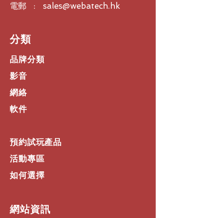
音質個性化
電郵 : sales@webatech.hk
使用Sound Personalization功能，
您可以定製您的音質設置，使音樂
更加個性化。自適應的5頻段均衡器
​分類
和預設模式，讓您輕鬆享受定制聲
音。
品牌分類
長續航力
新型電池系統支持長達30小時的播
影音
放時間。快速Qi無線充電功能讓您
網絡
在8分鐘內獲得1小時的播放時間，
更有保護模式延長電池壽命。
軟件
智能通訊
高質量的6麥克風系統確保通話清
晰。通話虛擬化技術使通話更加自
預約試玩產品
然，仿佛面對面交流。
精美設計與品質保證
活動專區
MOMENTUM True Wireless 4的
設計融合了先進技術和精湛工藝，
如何選擇
展現了Sennheiser的品質保證。三
種配色，精致的外觀，展現出您的
獨特品味。
​網站資訊
智能控制應用程式